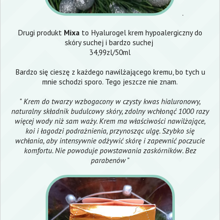
.
Drugi produkt
Mixa
to Hyalurogel krem hypoalergiczny do
skóry suchej i bardzo suchej
34,99zl/50ml
Bardzo się cieszę z każdego nawilżającego kremu, bo tych u
mnie schodzi sporo. Tego jeszcze nie znam.
"
Krem do twarzy wzbogacony w czysty kwas hialuronowy,
naturalny składnik budulcowy skóry, zdolny wchłonąć 1000 razy
więcej wody niż sam waży. Krem ma właściwości nawilżające,
koi i łagodzi podrażnienia, przynosząc ulgę. Szybko się
wchłania, aby intensywnie odżywić skórę i zapewnić poczucie
komfortu. Nie powoduje powstawania zaskórników. Bez
parabenów
"