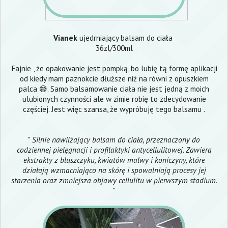
Vianek
ujedrniający balsam do ciała
36zl/300ml
Fajnie , że opakowanie jest pompką, bo lubię tą formę aplikacji
od kiedy mam paznokcie dłuższe niż na równi z opuszkiem
palca 😅. Samo balsamowanie ciała nie jest jedną z moich
ulubionych czynności ale w zimie robię to zdecydowanie
częściej. Jest więc szansa, że wypróbuję tego balsamu .
"
Silnie nawilżający balsam do ciała, przeznaczony do
codziennej pielęgnacji i profilaktyki antycellulitowej. Zawiera
ekstrakty z bluszczyku, kwiatów malwy i koniczyny, które
działają wzmacniająco na skórę i spowalniają procesy jej
starzenia oraz zmniejsza objawy cellulitu w pierwszym stadium
.
"