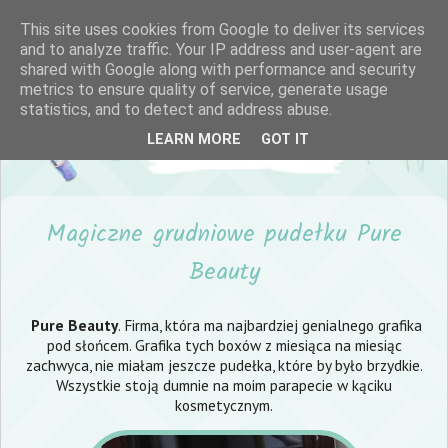
This site uses cookies from Google to deliver its services
and to analyze traffic. Your IP address and user-agent are
shared with Google along with performance and security
metrics to ensure quality of service, generate usage
statistics, and to detect and address abuse.
LEARN MORE
GOT IT
Magiczne grudniowe pudełku Pure
Beauty
Pure Beauty
. Firma, która ma najbardziej genialnego grafika
pod słońcem. Grafika tych boxów z miesiąca na miesiąc
zachwyca, nie miałam jeszcze pudełka, które by było brzydkie.
Wszystkie stoją dumnie na moim parapecie w kąciku
kosmetycznym.