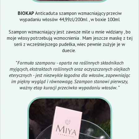
BIOK
AP
Anticaduta szampon wzmacniający przeciw
wypadaniu włosów 44,99zl/200ml , w boxie 100ml
Szampon
wzmacniający jest zawsze mile u mnie widziany , bo
moje włosy potrzebują wzmocnienia . Mam jeszcze maskę z tej
serii z wcześniejszego pudełka, wiec pewnie zużyje je w
duecie.
"
Formuła szamponu - oparta na roślinnych składnikach
myjących, ekstraktach roślinnych oraz oczyszczonych olejkach
eterycznych - jest niezwykle łagodna dla włosów, zapewniając
im piękny wygląd i równowagę. Szampon stanowi pierwszy,
ważny etap kuracji przeciwko wypadaniu włosów.
"