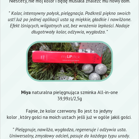
Niestety, nie mój kolor i będę musiała znaleźć mu nowy dom.
"
Kolor, intensywny połysk, pielęgnacja. Podkreśl piękno swoich
ust! Już po jednej aplikacji usta są miękkie, gładkie i nawilżone.
Efekt lśniących, wilgotnych ust, bez wrażenia lepkości. Nadaje
długotrwały kolor, odżywia, wygładza
. "
Miya
naturalna pielęgnująca szminka All-in-one
39,99zl/2,5g
Fajnie, że kolor czerwony. Bo jest to jedyny
kolor , który gości na moich ustach jeśli już w ogóle jakiś gości.
"
Pielęgnuje, nawilża, wygładza, regeneruje i odżywia usta.
Uniwersalny, zmysłowy odcień, pasuje do każdego typu urody.