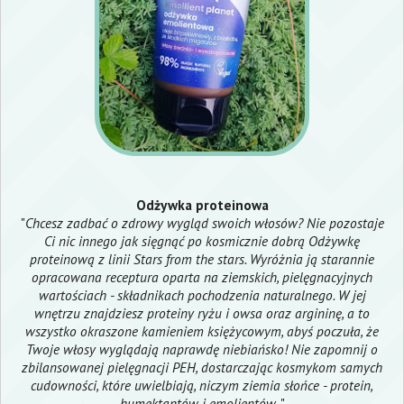
Odżywka proteinowa
"
Chcesz zadbać o zdrowy wygląd swoich włosów? Nie pozostaje
Ci nic innego jak sięgnąć po kosmicznie dobrą Odżywkę
proteinową z linii Stars from the stars. Wyróżnia ją starannie
opracowana receptura oparta na ziemskich, pielęgnacyjnych
wartościach - składnikach pochodzenia naturalnego. W jej
wnętrzu znajdziesz proteiny ryżu i owsa oraz argininę, a to
wszystko okraszone kamieniem księżycowym, abyś poczuła, że
Twoje włosy wyglądają naprawdę niebiańsko! Nie zapomnij o
zbilansowanej pielęgnacji PEH, dostarczając kosmykom samych
cudowności, które uwielbiają, niczym ziemia słońce - protein,
humektantów i emolientów
. "