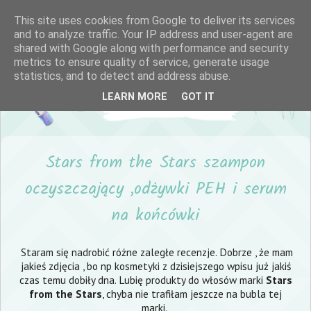
This site uses cookies from Google to deliver its services
and to analyze traffic. Your IP address and user-agent are
shared with Google along with performance and security
metrics to ensure quality of service, generate usage
statistics, and to detect and address abuse.
LEARN MORE
GOT IT
Stars from the Stars szampon
oczyszczający ,odżywki PEH i serum
na końcówki
Staram się nadrobić różne zaległe recenzje. Dobrze , że mam
jakieś zdjęcia , bo np kosmetyki z dzisiejszego wpisu już jakiś
czas temu dobiły dna. Lubię produkty do włosów marki
Stars
from the Stars
, chyba nie trafiłam jeszcze na bubla tej
marki.