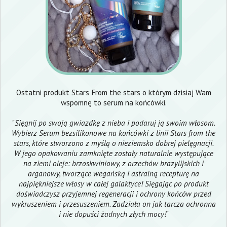
Ostatni produkt Stars From the stars o którym dzisiaj Wam
wspomnę to serum na końcówki.
"
Sięgnij po swoją gwiazdkę z nieba i podaruj ją swoim włosom.
Wybierz Serum bezsilikonowe na końcówki z linii Stars from the
stars, które stworzono z myślą o nieziemsko dobrej pielęgnacji.
W jego opakowaniu zamknięte zostały naturalnie występujące
na ziemi oleje: brzoskwiniowy, z orzechów brazylijskich i
arganowy, tworzące wegańską i astralną recepturę na
najpiękniejsze włosy w całej galaktyce! Sięgając po produkt
doświadczysz przyjemnej regeneracji i ochrony końców przed
wykruszeniem i przesuszeniem. Zadziała on jak tarcza ochronna
i nie dopuści żadnych złych mocy!
"