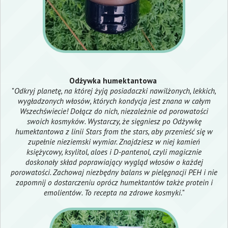
Odżywka humektantowa
"
Odkryj planetę, na której żyją posiadaczki nawilżonych, lekkich,
wygładzonych włosów, których kondycja jest znana w całym
Wszechświecie! Dołącz do nich, niezależnie od porowatości
swoich kosmyków. Wystarczy, że sięgniesz po Odżywkę
humektantowa z linii Stars from the stars, aby przenieść się w
zupełnie nieziemski wymiar. Znajdziesz w niej kamień
księżycowy, ksylitol, aloes i D-pantenol, czyli magicznie
doskonały skład poprawiający wygląd włosów o każdej
porowatości. Zachowaj niezbędny balans w pielęgnacji PEH i nie
zapomnij o dostarczeniu oprócz humektantów także protein i
emolientów. To recepta na zdrowe kosmyki.
"