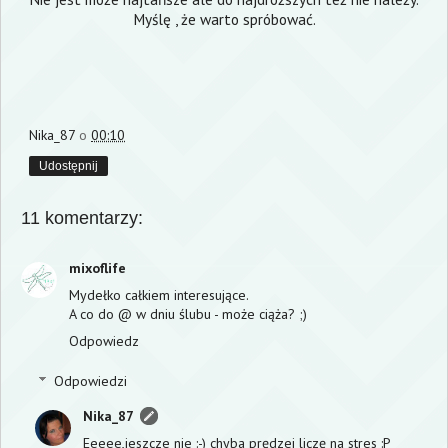
Myślę , że warto spróbować.
Nika_87
o
00:10
Udostępnij
11 komentarzy:
mixoflife
Mydełko całkiem interesujące.
A co do @ w dniu ślubu - może ciąża? ;)
Odpowiedz
Odpowiedzi
Nika_87
Eeeee,jeszcze nie :-) chyba prędzej liczę na stres :P