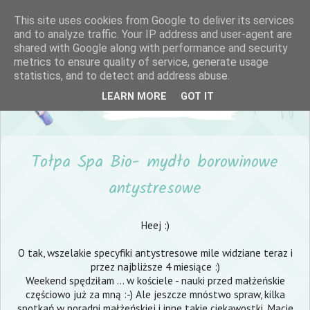
This site uses cookies from Google to deliver its services
and to analyze traffic. Your IP address and user-agent are
shared with Google along with performance and security
metrics to ensure quality of service, generate usage
statistics, and to detect and address abuse.
LEARN MORE
GOT IT
Tołpa Spa Bio- mydło borowinowe
antystresowe
Heej :)
O tak, wszelakie specyfiki antystresowe mile widziane teraz i
przez najbliższe 4 miesiące :)
Weekend spędziłam ... w kościele - nauki przed małżeńskie
częściowo już za mną :-) Ale jeszcze mnóstwo spraw, kilka
spotkań w poradni małżeńskiej i inne takie ciekawostki. Macie