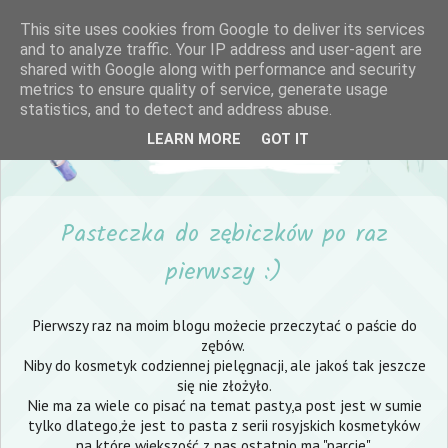
This site uses cookies from Google to deliver its services
and to analyze traffic. Your IP address and user-agent are
shared with Google along with performance and security
metrics to ensure quality of service, generate usage
statistics, and to detect and address abuse.
LEARN MORE
GOT IT
Pasteczka do zębiczków po raz
pierwszy :)
Pierwszy raz na moim blogu możecie przeczytać o paście do
zębów.
Niby do kosmetyk codziennej pielęgnacji, ale jakoś tak jeszcze
się nie złożyło.
Nie ma za wiele co pisać na temat pasty,a post jest w sumie
tylko dlatego,że jest to pasta z serii rosyjskich kosmetyków
na które większość z nas ostatnio ma "parcie".