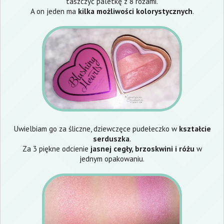
taszczyć paletkę z 8 różami.
A on jeden ma
kilka możliwości kolorystycznych
.
Uwielbiam go za śliczne, dziewczęce pudełeczko w
kształcie
serduszka
.
Za 3 piękne odcienie
jasnej cegły, brzoskwini i różu
w
jednym opakowaniu.