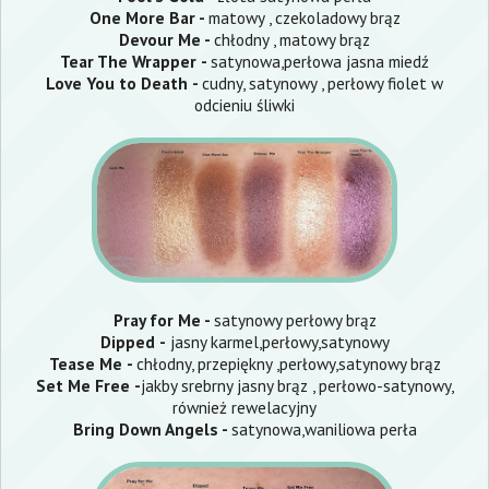
One More Bar -
matowy , czekoladowy brąz
Devour Me -
chłodny , matowy brąz
Tear The Wrapper
-
satynowa,perłowa jasna miedź
Love You to Death
-
cudny, satynowy , perłowy fiolet w
odcieniu śliwki
Pray for Me -
satynowy perłowy brąz
Dipped
-
jasny karmel,perłowy,satynowy
Tease Me
-
chłodny, przepiękny ,perłowy,satynowy brąz
Set Me Free
-
jakby srebrny jasny brąz , perłowo-satynowy,
również rewelacyjny
Bring Down Angels -
satynowa,waniliowa perła