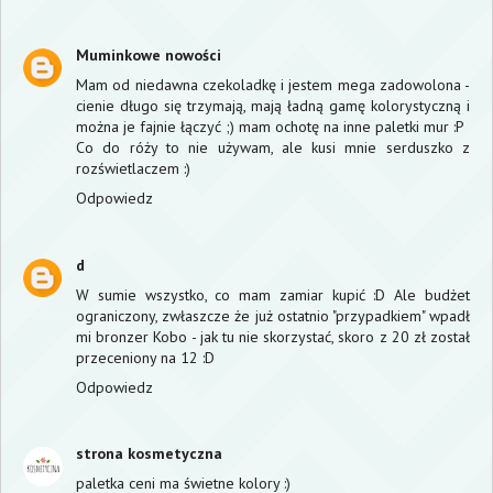
Muminkowe nowości
Mam od niedawna czekoladkę i jestem mega zadowolona -
cienie długo się trzymają, mają ładną gamę kolorystyczną i
można je fajnie łączyć ;) mam ochotę na inne paletki mur :P
Co do róży to nie używam, ale kusi mnie serduszko z
rozświetlaczem :)
Odpowiedz
d
W sumie wszystko, co mam zamiar kupić :D Ale budżet
ograniczony, zwłaszcze że już ostatnio "przypadkiem" wpadł
mi bronzer Kobo - jak tu nie skorzystać, skoro z 20 zł został
przeceniony na 12 :D
Odpowiedz
strona kosmetyczna
paletka ceni ma świetne kolory :)