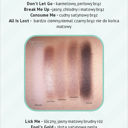
Don't Let Go -
karmelowy, perłowy brąz
Break Me Up -
jasny, chłodny i matowy brąz
Consume Me -
cudny satynowy brąz
All Is Lost -
bardzo ciemny,niemal czarny brąz nie do końca
matowy
Lick Me -
śliczny, jasny matowy brudny róż
Fool's Gold -
złota satynowa perła