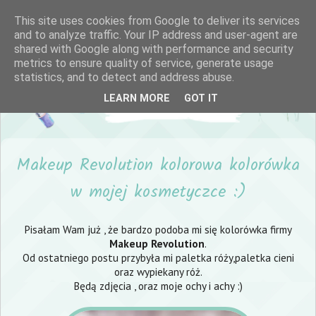
This site uses cookies from Google to deliver its services
and to analyze traffic. Your IP address and user-agent are
shared with Google along with performance and security
metrics to ensure quality of service, generate usage
statistics, and to detect and address abuse.
LEARN MORE
GOT IT
Makeup Revolution kolorowa kolorówka
w mojej kosmetyczce :)
Pisałam Wam już , że bardzo podoba mi się kolorówka firmy
Makeup Revolution
.
Od ostatniego postu przybyła mi paletka róży,paletka cieni
oraz wypiekany róż.
Będą zdjęcia , oraz moje ochy i achy :)