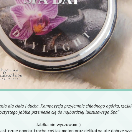
nia dla ciała i ducha. Kompozycja przyjemnie chłodnego ogórka, rześkie
oczystego jabłka przeniesie cię do najbardziej luksusowego Spa
."
Jabłka nie wyczuwam :)
ast czuję ogórka, trochę coś jak melon oraz delikatną ale dobrze w