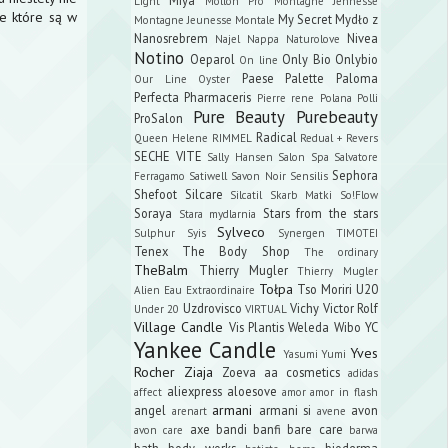
Light
Mollon Pro
Montagne Jennesse
e które są w
My Secret
Mydło z
Montagne Jeunesse
Montale
Nanosrebrem
Nivea
Najel
Nappa
Naturolove
Notino
Oeparol
Only Bio
Onlybio
On line
Paese
Palette
Paloma
Our Line
Oyster
Perfecta
Pharmaceris
Pierre rene
Polana
Polli
Pure Beauty
Purebeauty
ProSalon
Radical
Queen Helene
RIMMEL
Redual +
Revers
SECHE VITE
Sally Hansen
Salon Spa
Salvatore
Sephora
Ferragamo
Satiwell
Savon Noir
Sensilis
Shefoot
Silcare
Silcatil
Skarb Matki
So!Flow
Soraya
Stars from the stars
Stara mydlarnia
Sylveco
Sulphur
Syis
Synergen
TIMOTEI
Tenex
The Body Shop
The ordinary
TheBalm
Thierry Mugler
Thierry Mugler
Tołpa
Tso Moriri
U20
Alien Eau Extraordinaire
Uzdrovisco
Vichy
Victor Rolf
Under 20
VIRTUAL
Village Candle
Vis Plantis
Weleda
Wibo
YC
Yankee Candle
Yves
Yasumi
Yumi
Rocher
Ziaja
Zoeva
aa cosmetics
adidas
aliexpress
aloesove
affect
amor amor in flash
armani
angel
armani si
avon
arenart
avene
axe
bandi
banfi
bare care
avon care
barwa
bath body works
bioderma