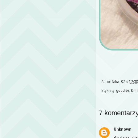
Autor:
Nika_87
o
12:00
Etykiety:
goodies
,
Kri
7 komentarzy
Unknown
Bardzo dużo 