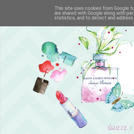
This site uses cookies from Google to 
are shared with Google along with per
statistics, and to detect and address
ŚWIECE I