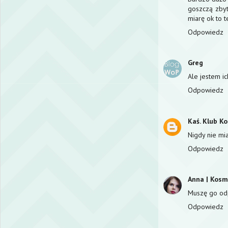
goszczą zbyt
miarę ok to t
Odpowiedz
Greg
Ale jestem ic
Odpowiedz
Kaś. Klub K
Nigdy nie mi
Odpowiedz
Anna | Kos
Muszę go odpa
Odpowiedz