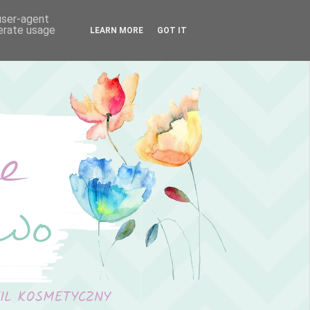
 user-agent
nerate usage
LEARN MORE
GOT IT
FIL KOSMETYCZNY