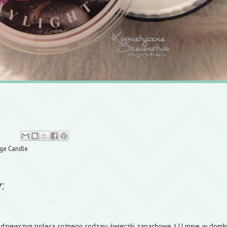
nge Candle
:
dziewczyn poleca rożnego rodzaju świeczki zapachowe :) U mnie w domku 