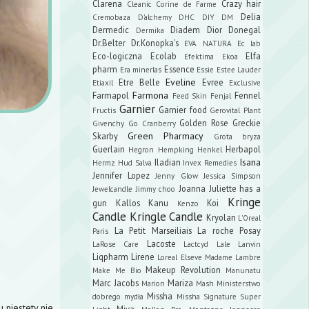
Clarena
Crazy hair
Cleanic
Corine de Farme
Delia
Cremobaza
D'alchemy
DHC
DIY
DM
Dermedic
Diadem
Dior
Donegal
Dermika
Dr.Belter
Dr.Konopka's
EVA NATURA
Ec lab
Eco-logiczna
Ecolab
Elfa
Efektima
Ekoa
pharm
Essence
Era minerlas
Essie
Estee Lauder
Eveline
Etre Belle
Evree
Etiaxil
Exclusive
Farmona
Farmapol
Fennel
Feed Skin
Fenjal
Garnier
Garnier food
Fructis
Gerovital Plant
Golden Rose
Greckie
Givenchy
Go Cranberry
Green Pharmacy
Skarby
Grota bryza
Guerlain
Herbapol
Hegron
Hempking
Henkel
Isana
Iladian
Hermz
Hud Salva
Invex Remedies
Jennifer Lopez
Jenny Glow
Jessica Simpson
Joanna
Juliette has a
Jewelcandle
Jimmy choo
Kringe
gun
Kallos
Kanu
Koi
Kenzo
Candle
Kringle Candle
Kryolan
L'Oreal
La Petit Marseiliais
La roche Posay
Paris
Lacoste
LaRose Care
Lactcyd
Lale
Lanvin
Liqpharm
Lirene
Loreal Elseve
Madame Lambre
Makeup Revolution
Make Me Bio
Manunatu
Marc Jacobs
Mariza
Marion
Mash
Ministerstwo
Missha
dobrego mydła
Missha Signature Super
niestety nie
Miya