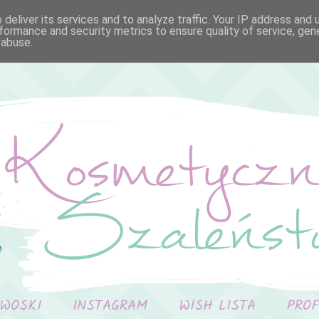
deliver its services and to analyze traffic. Your IP address and
formance and security metrics to ensure quality of service, ge
 abuse.
 WOSKI
INSTAGRAM
WISH LISTA
PRO