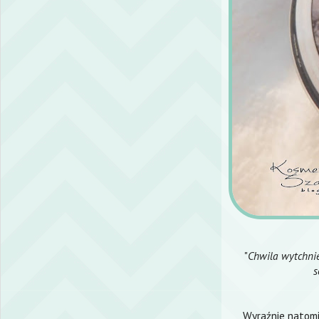
"
Chwila wytchnie
s
Wyraźnie natomi