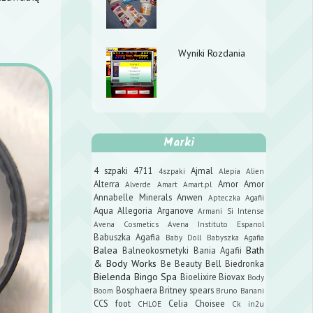
Wyniki Rozdania
Marki
4 szpaki
4711
Ajmal
4szpaki
Alepia
Alien
Alterra
Amor Amor
Alverde
Amart
Amart.pl
Annabelle Minerals
Anwen
Apteczka Agafii
Aqua Allegoria
Arganove
Armani Si Intense
Avena Cosmetics
Avena Instituto Espanol
Babuszka Agafia
Baby Doll
Babyszka Agafia
Balea
Bath
Balneokosmetyki
Bania Agafii
& Body Works
Be Beauty
Bell
Biedronka
Bielenda
Bingo Spa
Bioelixire
Biovax
Body
Bosphaera
Britney spears
Boom
Bruno Banani
CCS foot
Celia
Choisee
CHLOE
Ck in2u