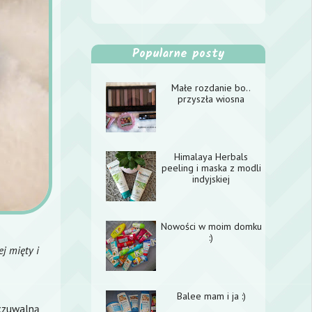
Popularne posty
Małe rozdanie bo..
przyszła wiosna
Himalaya Herbals
peeling i maska z modli
indyjskiej
Nowości w moim domku
:)
j mięty i
Balee mam i ja :)
yczuwalną