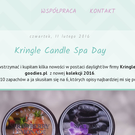
WSPÓŁPRACA
KONTAKT
czwartek, 11 lutego 2016
Kringle Candle Spa Day
strzymać i kupiłam kilka nowości w postaci daylight'ów firmy
Kringl
goodies.pl
z nowej
kolekcji 2016
.
 10 zapachów a ja skusiłam się na 6, których opisy najbardziej mi się p