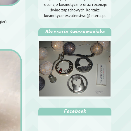
recenzje kosmetyczne oraz recenzje
świec zapachowych. Kontakt:
kosmetyczneszalenstwo@interia.pl
gień
Akcesoria świecomaniaka
Facebook