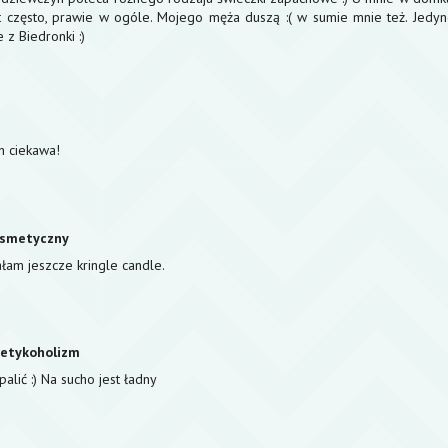
 często, prawie w ogóle. Mojego męża duszą :( w sumie mnie też. Jedyn
e z Biedronki :)
h ciekawa!
osmetyczny
ałam jeszcze kringle candle.
metykoholizm
lić :) Na sucho jest ładny