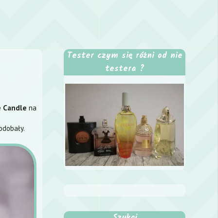
Tester czym się różni od nie
testera ?
e Candle
na
odobały.
Szukaj