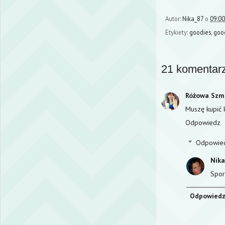
Autor:
Nika_87
o
09:00
Etykiety:
goodies
,
good
21 komentarz
Różowa Szm
Muszę kupić 
Odpowiedz
Odpowie
Nik
Spor
Odpowied