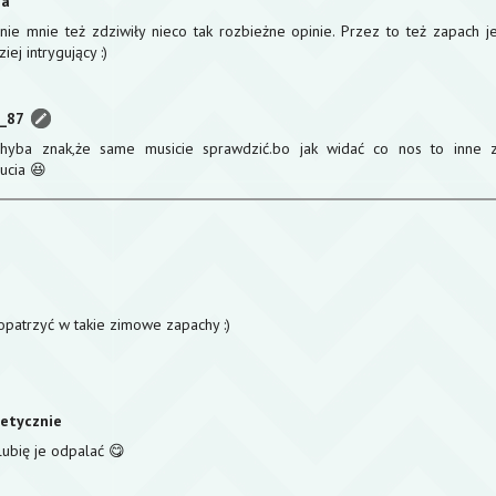
na
nie mnie też zdziwiły nieco tak rozbieżne opinie. Przez to też zapach j
iej intrygujący :)
a_87
hyba znak,że same musicie sprawdzić.bo jak widać co nos to inne 
ucia 😆
z
opatrzyć w takie zimowe zapachy :)
etycznie
lubię je odpalać 😋