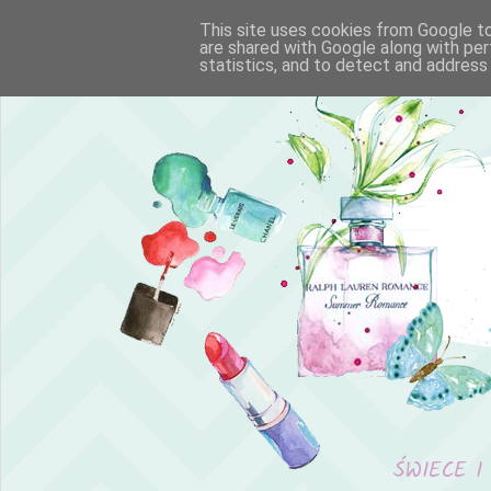
This site uses cookies from Google to 
are shared with Google along with per
statistics, and to detect and address
ŚWIECE I