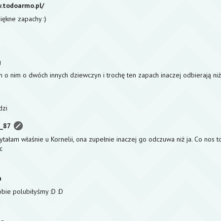
.todoarmo.pl/
piękne zapachy :)
g
 o nim o dwóch innych dziewczyn i trochę ten zapach inaczej odbierają niż 
dzi
a_87
zytałam właśnie u Kornelii, ona zupełnie inaczej go odczuwa niż ja. Co nos to
c
a
obie polubiłyśmy :D :D