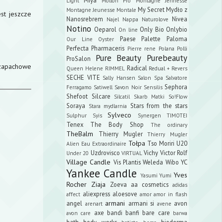
Light
Mollon Pro
Montagne Jennesse
My Secret
Mydło z
Montagne Jeunesse
Montale
est jeszcze
Nanosrebrem
Nivea
Najel
Nappa
Naturolove
Notino
Oeparol
Only Bio
Onlybio
On line
Paese
Palette
Paloma
Our Line
Oyster
Perfecta
Pharmaceris
Pierre rene
Polana
Polli
Pure Beauty
Purebeauty
ProSalon
zapachowe
Radical
Queen Helene
RIMMEL
Redual +
Revers
SECHE VITE
Sally Hansen
Salon Spa
Salvatore
Sephora
Ferragamo
Satiwell
Savon Noir
Sensilis
Shefoot
Silcare
Silcatil
Skarb Matki
So!Flow
Soraya
Stars from the stars
Stara mydlarnia
Sylveco
Sulphur
Syis
Synergen
TIMOTEI
Tenex
The Body Shop
The ordinary
TheBalm
Thierry Mugler
Thierry Mugler
Tołpa
Tso Moriri
U20
Alien Eau Extraordinaire
Uzdrovisco
Vichy
Victor Rolf
Under 20
VIRTUAL
Village Candle
Vis Plantis
Weleda
Wibo
YC
Yankee Candle
Yves
Yasumi
Yumi
Rocher
Ziaja
Zoeva
aa cosmetics
adidas
aliexpress
aloesove
affect
amor amor in flash
armani
angel
armani si
avon
arenart
avene
axe
bandi
banfi
bare care
avon care
barwa
bath body works
bioderma