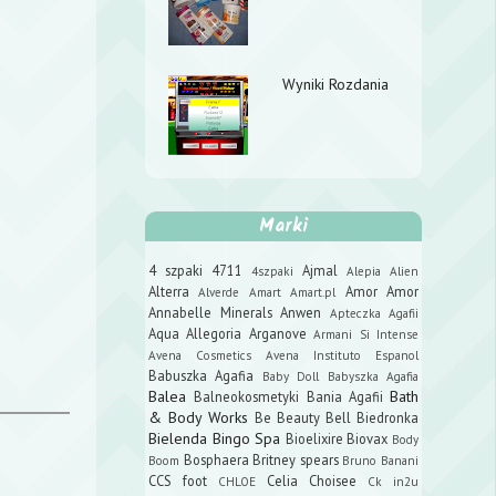
Wyniki Rozdania
Marki
4 szpaki
4711
Ajmal
4szpaki
Alepia
Alien
Alterra
Amor Amor
Alverde
Amart
Amart.pl
Annabelle Minerals
Anwen
Apteczka Agafii
Aqua Allegoria
Arganove
Armani Si Intense
Avena Cosmetics
Avena Instituto Espanol
Babuszka Agafia
Baby Doll
Babyszka Agafia
Balea
Bath
Balneokosmetyki
Bania Agafii
& Body Works
Be Beauty
Bell
Biedronka
Bielenda
Bingo Spa
Bioelixire
Biovax
Body
Bosphaera
Britney spears
Boom
Bruno Banani
CCS foot
Celia
Choisee
CHLOE
Ck in2u