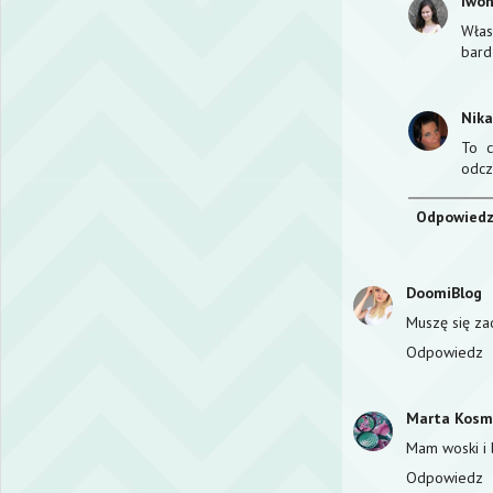
Iwo
Włas
bardz
Nik
To c
odcz
Odpowied
DoomiBlog
Muszę się za
Odpowiedz
Marta Kosm
Mam woski i 
Odpowiedz