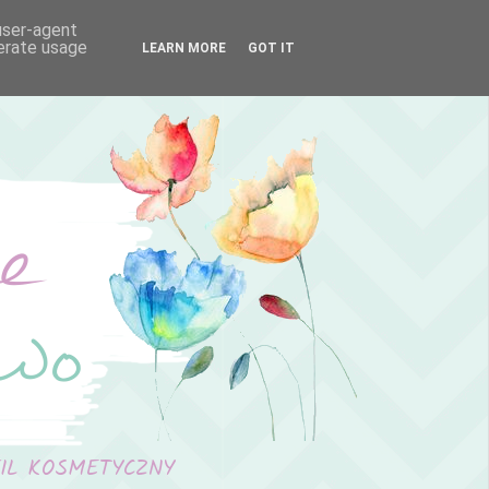
 user-agent
nerate usage
LEARN MORE
GOT IT
FIL KOSMETYCZNY