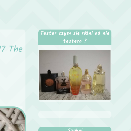
Tester czym się różni od nie
testera ?
17 The
Szukaj