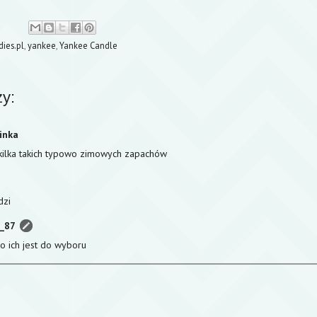
ies.pl
,
yankee
,
Yankee Candle
y:
inka
kilka takich typowo zimowych zapachów
dzi
a_87
o ich jest do wyboru
z