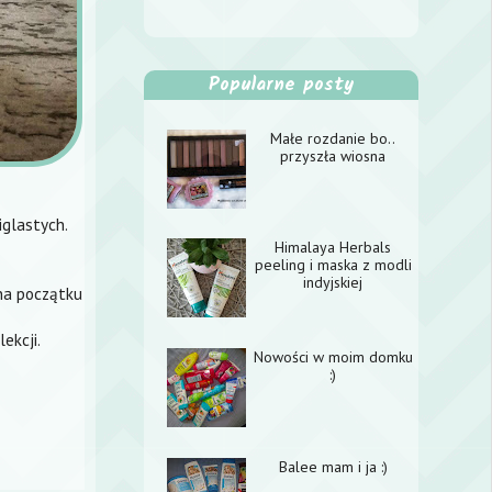
Popularne posty
Małe rozdanie bo..
przyszła wiosna
iglastych.
Himalaya Herbals
peeling i maska z modli
indyjskiej
 na początku
ekcji.
Nowości w moim domku
:)
Balee mam i ja :)