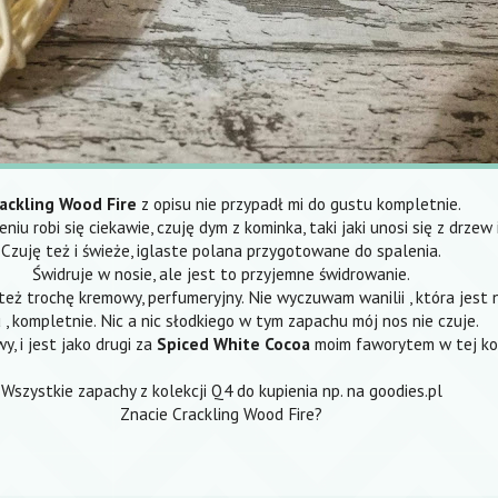
ackling Wood Fire
z opisu nie przypadł mi do gustu kompletnie.
iu robi się ciekawie, czuję dym z kominka, taki jaki unosi się z drzew 
Czuję też i świeże, iglaste polana przygotowane do spalenia.
Świdruje w nosie, ale jest to przyjemne świdrowanie.
też trochę kremowy, perfumeryjny. Nie wyczuwam wanilii , która jest
 , kompletnie. Nic a nic słodkiego w tym zapachu mój nos nie czuje.
y, i jest jako drugi za
Spiced White Cocoa
moim faworytem w tej kol
Wszystkie zapachy z kolekcji Q4 do kupienia np. na
goodies.pl
Znacie Crackling Wood Fire?