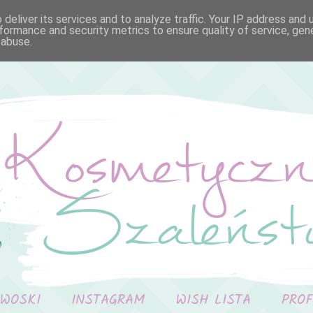
deliver its services and to analyze traffic. Your IP address and
formance and security metrics to ensure quality of service, ge
 abuse.
 WOSKI
INSTAGRAM
WISH LISTA
PRO