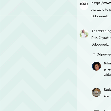
https://www
Już czuje te 
Odpowiedz
Aneczkablo
Dziś Czytałam
Odpowiedz
Odpowie
Nik
Ja c
wida
Rud
Ale 