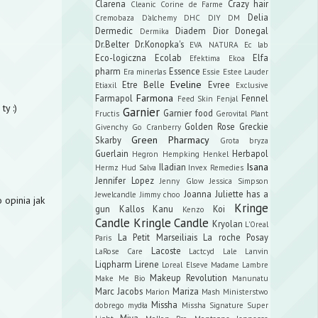
Clarena
Crazy hair
Cleanic
Corine de Farme
Delia
Cremobaza
D'alchemy
DHC
DIY
DM
Dermedic
Diadem
Dior
Donegal
Dermika
Dr.Belter
Dr.Konopka's
EVA NATURA
Ec lab
Eco-logiczna
Ecolab
Elfa
Efektima
Ekoa
pharm
Essence
Era minerlas
Essie
Estee Lauder
Eveline
Etre Belle
Evree
Etiaxil
Exclusive
Farmona
Farmapol
Fennel
Feed Skin
Fenjal
ty :)
Garnier
Garnier food
Fructis
Gerovital Plant
Golden Rose
Greckie
Givenchy
Go Cranberry
Green Pharmacy
Skarby
Grota bryza
Guerlain
Herbapol
Hegron
Hempking
Henkel
Isana
Iladian
Hermz
Hud Salva
Invex Remedies
Jennifer Lopez
Jenny Glow
Jessica Simpson
Joanna
Juliette has a
Jewelcandle
Jimmy choo
 opinia jak
Kringe
gun
Kallos
Kanu
Koi
Kenzo
Candle
Kringle Candle
Kryolan
L'Oreal
La Petit Marseiliais
La roche Posay
Paris
Lacoste
LaRose Care
Lactcyd
Lale
Lanvin
Liqpharm
Lirene
Loreal Elseve
Madame Lambre
Makeup Revolution
Make Me Bio
Manunatu
Marc Jacobs
Mariza
Marion
Mash
Ministerstwo
Missha
dobrego mydła
Missha Signature Super
Miya