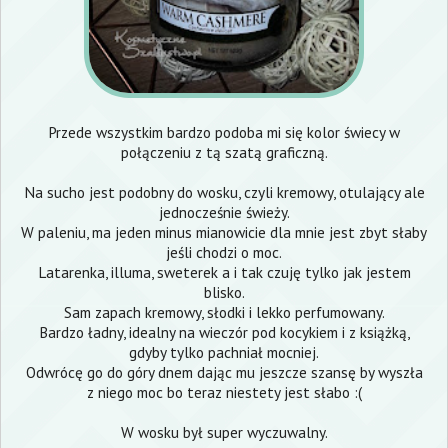
Przede wszystkim bardzo podoba mi się kolor świecy w
połączeniu z tą szatą graficzną.
Na sucho jest podobny do wosku, czyli kremowy, otulający ale
jednocześnie świeży.
W paleniu, ma jeden minus mianowicie dla mnie jest zbyt słaby
jeśli chodzi o moc.
Latarenka, illuma, sweterek a i tak czuję tylko jak jestem
blisko.
Sam zapach kremowy, słodki i lekko perfumowany.
Bardzo ładny, idealny na wieczór pod kocykiem i z książką,
gdyby tylko pachniał mocniej.
Odwrócę go do góry dnem dając mu jeszcze szansę by wyszła
z niego moc bo teraz niestety jest słabo :(
W wosku był super wyczuwalny.