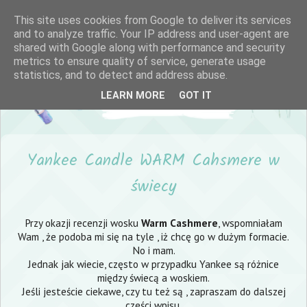
This site uses cookies from Google to deliver its services
and to analyze traffic. Your IP address and user-agent are
shared with Google along with performance and security
metrics to ensure quality of service, generate usage
statistics, and to detect and address abuse.
LEARN MORE
GOT IT
Yankee Candle WARM Cahsmere w
świecy
Przy okazji recenzji wosku
Warm Cashmere
, wspomniałam
Wam , że podoba mi się na tyle , iż chcę go w dużym formacie.
No i mam.
Jednak jak wiecie, często w przypadku Yankee są różnice
między świecą a woskiem.
Jeśli jesteście ciekawe, czy tu też są , zapraszam do dalszej
części wpisu.