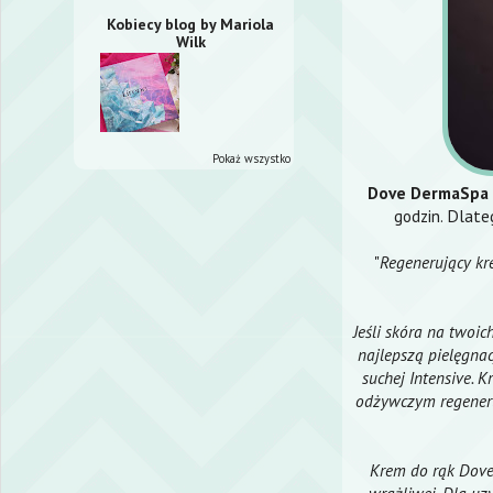
Kobiecy blog by Mariola
Wilk
Pokaż wszystko
Dove DermaSpa 
godzin. Dlate
"
Regenerujący kr
Jeśli skóra na twoic
najlepszą pielęgna
suchej Intensive. 
odżywczym regeneruj
Krem do rąk Dove 