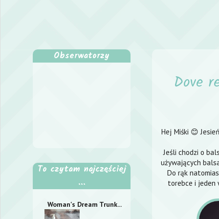
Obserwatorzy
Dove r
Hej Miśki 😊 Jesie
Jeśli chodzi o ba
używających balsa
To czytam najczęściej
Do rąk natomiast
...
torebce i jeden 
Woman's Dream Trunk...