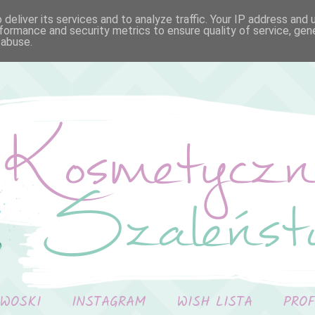
deliver its services and to analyze traffic. Your IP address and
formance and security metrics to ensure quality of service, ge
 abuse.
 WOSKI
INSTAGRAM
WISH LISTA
PRO