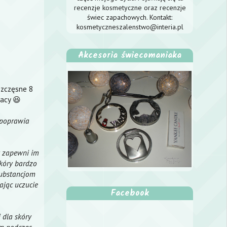
recenzje kosmetyczne oraz recenzje
świec zapachowych. Kontakt:
kosmetyczneszalenstwo@interia.pl
Akcesoria świecomaniaka
szczęsne 8
racy 😆
 poprawia
ry zapewni im
kóry bardzo
substancjom
ając uczucie
Facebook
 dla skóry