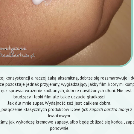
tej konsystencji a raczej taką aksamitną, dobrze się rozsmarowuje i 
ze pozostaje jednak przyjemny, wygładzający jakby film, który mi komp
ęcz sprawia wrażenie zadbanych, dobrze nawilżonych dłoni. Nie jest t
brudzący i lepki film ale takie uczucie gładkości.
Jak dla mnie super. Wydajność też jest całkiem dobra.
, połączenie klasycznych produktów Dove (
ich zapach bardzo lubię
) z
kwiatowym.
liśmy, jak wykończę kremowe zapasy, albo będę zbliżać się końca , za
ponownie.