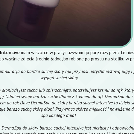
Intensive
mam w szafce w pracy i używam go parę razy przez te nie
go właśnie zdjęcia średnio ładne, bo robione po prostu na stoliku w p
em-kuracja do bardzo suchej skóry rąk przynosi natychmiastową ulgę i
wygląd suchej skóry.
h dłoniach jest sucha lub spierzchnięta, potrzebujesz kremu do rąk, któ
cję. Odmień swoje bardzo suche dłonie z kremem do rąk DermaSpa do s
Krem do rąk Dove DermaSpa do skóry bardzo suchej Intensive to dzięki 
e bardzo suchą skórę dłoni. Przywraca skórze miękkość i nawilżenie d
spa każdego dnia!
DermaSpa do skóry bardzo suchej Intensive jest nietłusty i odpowiedni