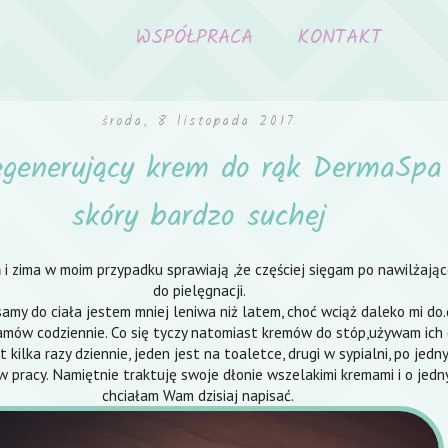
WSPÓŁPRACA
KONTAKT
środa, 8 listopada 2017
egenerujący krem do rąk DermaSpa
skóry bardzo suchej
ń i zima w moim przypadku sprawiają ,że częściej sięgam po nawilżają
do pielęgnacji.
lsamy do ciała jestem mniej leniwa niż latem, choć wciąż daleko mi do
mów codziennie. Co się tyczy natomiast kremów do stóp,używam ich 
 kilka razy dziennie, jeden jest na toaletce, drugi w sypialni, po jed
w pracy. Namiętnie traktuję swoje dłonie wszelakimi kremami i o jedn
chciałam Wam dzisiaj napisać.