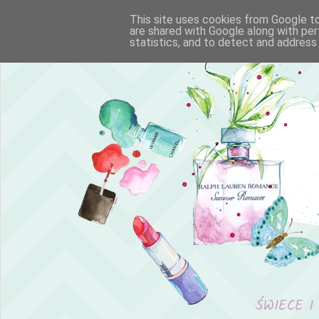
This site uses cookies from Google to 
are shared with Google along with per
statistics, and to detect and address
ŚWIECE I