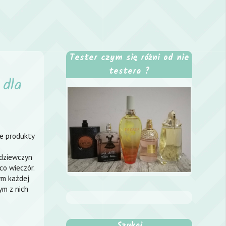
Tester czym się różni od nie
testera ?
 dla
ce produkty
.dziewczyn
co wieczór.
nym każdej
ym z nich
Szukaj