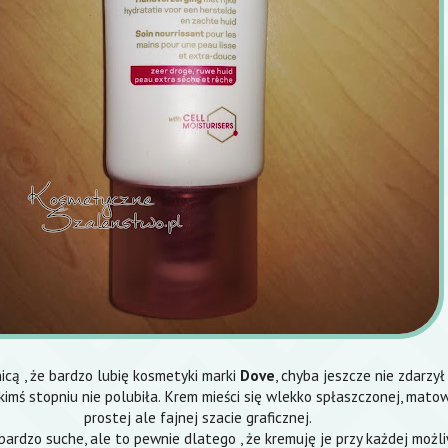
icą , że bardzo lubię kosmetyki marki
Dove
, chyba jeszcze nie zdarzył 
imś stopniu nie polubiła. Krem mieści się wlekko spłaszczonej, matow
prostej ale fajnej szacie graficznej.
bardzo suche, ale to pewnie dlatego , że kremuję je przy każdej możli