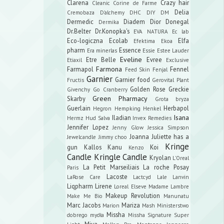
Clarena
Crazy hair
Cleanic
Corine de Farme
Delia
Cremobaza
D'alchemy
DHC
DIY
DM
Dermedic
Diadem
Dior
Donegal
Dermika
Dr.Belter
Dr.Konopka's
EVA NATURA
Ec lab
Eco-logiczna
Ecolab
Elfa
Efektima
Ekoa
pharm
Essence
Era minerlas
Essie
Estee Lauder
Eveline
Etre Belle
Evree
Etiaxil
Exclusive
Farmona
Farmapol
Fennel
Feed Skin
Fenjal
Garnier
Garnier food
Fructis
Gerovital Plant
Golden Rose
Greckie
Givenchy
Go Cranberry
Green Pharmacy
Skarby
Grota bryza
Guerlain
Herbapol
Hegron
Hempking
Henkel
Isana
Iladian
Hermz
Hud Salva
Invex Remedies
Jennifer Lopez
Jenny Glow
Jessica Simpson
Joanna
Juliette has a
Jewelcandle
Jimmy choo
Kringe
gun
Kallos
Kanu
Koi
Kenzo
Candle
Kringle Candle
Kryolan
L'Oreal
La Petit Marseiliais
La roche Posay
Paris
Lacoste
LaRose Care
Lactcyd
Lale
Lanvin
Liqpharm
Lirene
Loreal Elseve
Madame Lambre
Makeup Revolution
Make Me Bio
Manunatu
Marc Jacobs
Mariza
Marion
Mash
Ministerstwo
Missha
dobrego mydła
Missha Signature Super
Miya