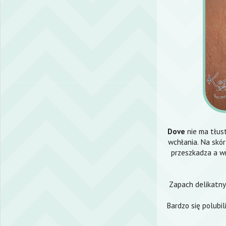
Dove
nie ma tłus
wchłania. Na skór
przeszkadza a wr
Zapach delikatny
Bardzo się polubi