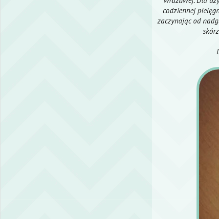
wrażliwej. Dla uz
codziennej pielęgn
zaczynając od nadga
skórz