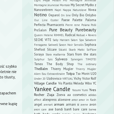
Light
Mollon Pro
Montagne Jennesse
My Secret
Mydło z
Montagne Jeunesse
Montale
Nanosrebrem
Nivea
Najel
Nappa
Naturolove
Notino
Oeparol
Only Bio
Onlybio
On line
Paese
Palette
Paloma
Our Line
Oyster
Perfecta
Pharmaceris
Pierre rene
Polana
Polli
Pure Beauty
Purebeauty
ProSalon
Radical
Queen Helene
RIMMEL
Redual +
Revers
SECHE VITE
Sally Hansen
Salon Spa
Salvatore
Sephora
Ferragamo
Satiwell
Savon Noir
Sensilis
Shefoot
Silcare
Silcatil
Skarb Matki
So!Flow
Soraya
Stars from the stars
Stara mydlarnia
Sylveco
Sulphur
Syis
Synergen
TIMOTEI
Tenex
The Body Shop
The ordinary
dość szybko
TheBalm
Thierry Mugler
Thierry Mugler
letnie nie
Tołpa
Tso Moriri
U20
Alien Eau Extraordinaire
o tłusty,
Uzdrovisco
Vichy
Victor Rolf
Under 20
VIRTUAL
Village Candle
Vis Plantis
Weleda
Wibo
YC
Yankee Candle
Yves
Yasumi
Yumi
 zapachem
Rocher
Ziaja
Zoeva
aa cosmetics
adidas
aliexpress
aloesove
affect
amor amor in flash
pewne kupię
armani
angel
armani si
avon
arenart
avene
axe
bandi
banfi
bare care
avon care
barwa
bath body works
bioderma