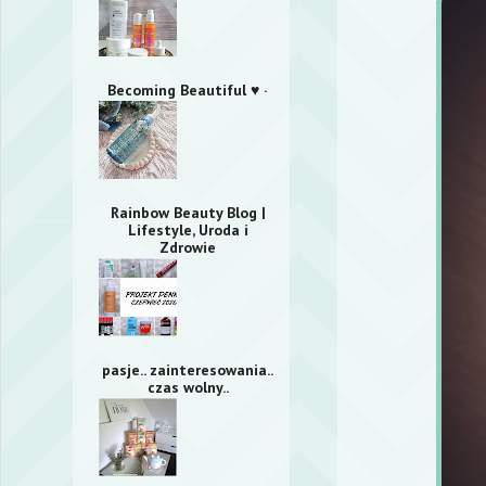
Becoming Beautiful ♥ ·
Rainbow Beauty Blog |
Lifestyle, Uroda i
Zdrowie
pasje.. zainteresowania..
czas wolny..