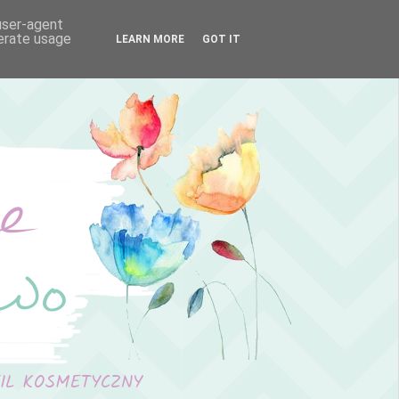
 user-agent
nerate usage
LEARN MORE
GOT IT
FIL KOSMETYCZNY