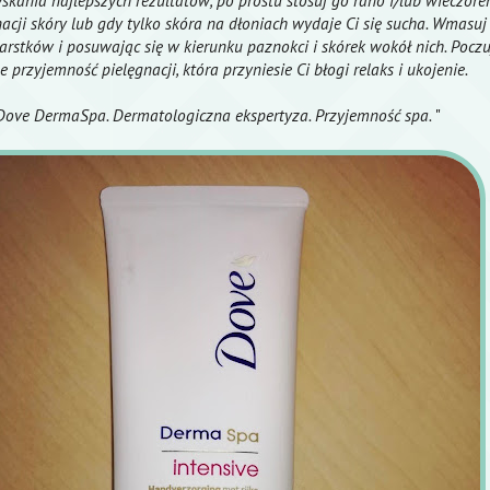
yskania najlepszych rezultatów, po prostu stosuj go rano i/lub wieczor
acji skóry lub gdy tylko skóra na dłoniach wydaje Ci się sucha. Wmasuj 
rstków i posuwając się w kierunku paznokci i skórek wokół nich. Poczu
e przyjemność pielęgnacji, która przyniesie Ci błogi relaks i ukojenie.
Dove DermaSpa. Dermatologiczna ekspertyza. Przyjemność spa.
"