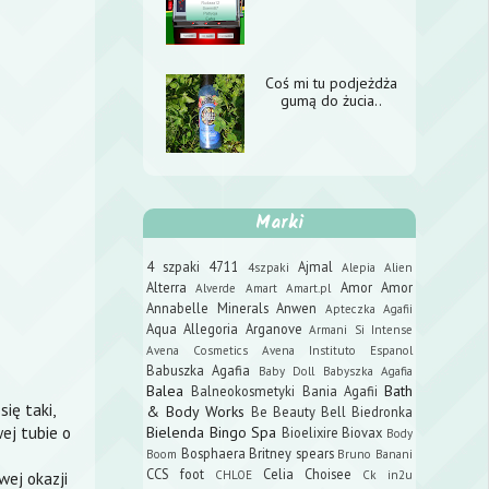
Coś mi tu podjeżdża
gumą do żucia..
Marki
4 szpaki
4711
Ajmal
4szpaki
Alepia
Alien
Alterra
Amor Amor
Alverde
Amart
Amart.pl
Annabelle Minerals
Anwen
Apteczka Agafii
Aqua Allegoria
Arganove
Armani Si Intense
Avena Cosmetics
Avena Instituto Espanol
Babuszka Agafia
Baby Doll
Babyszka Agafia
Balea
Bath
Balneokosmetyki
Bania Agafii
się taki,
& Body Works
Be Beauty
Bell
Biedronka
ej tubie o
Bielenda
Bingo Spa
Bioelixire
Biovax
Body
Bosphaera
Britney spears
Boom
Bruno Banani
CCS foot
Celia
Choisee
CHLOE
Ck in2u
wej okazji