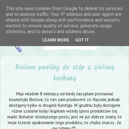
This site uses cookies from Google to deliver its services
and to analyze traffic. Your IP address and user-agent are
shared with Google along with performance and security
metrics to ensure quality of service, generate usage
statistics, and to detect and address abuse.
LEARN MORE
GOT IT
Biolove peeling do stóp z zieloną
herbatą
Mija właśnie 8 miesięcy od kiedy zaczęłam poznawać
kosmetyki Biolove, to ten sam producent co Nacomi jednak
dostępny tylko w drogerii Kontigo. W grudniu były dostępne
różne szalone kody i kupiłam wtedy sporo produktów tej
marki. Bohater dzisiejszego postu jest mi już dobrze znany, to
moje trzecie opakowanie tego produktu, to chyba znaczy , że
się lubimy 😊.