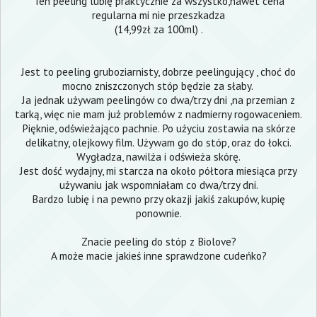
Ten peeling lubię praktycznie za wszystko,nawet cena
regularna mi nie przeszkadza
(14,99zł za 100ml) .
Jest to peeling gruboziarnisty, dobrze peelingujący , choć do
mocno zniszczonych stóp będzie za słaby.
Ja jednak używam peelingów co dwa/trzy dni ,na przemian z
tarką, więc nie mam już problemów z nadmierny rogowaceniem.
Pięknie, odświeżająco pachnie. Po użyciu zostawia na skórze
delikatny, olejkowy film. Używam go do stóp, oraz do łokci.
Wygładza, nawilża i odświeża skórę.
Jest dość wydajny, mi starcza na około półtora miesiąca przy
używaniu jak wspomniałam co dwa/trzy dni.
Bardzo lubię i na pewno przy okazji jakiś zakupów, kupię
ponownie.
Znacie peeling do stóp z Biolove?
A może macie jakieś inne sprawdzone cudeńko?