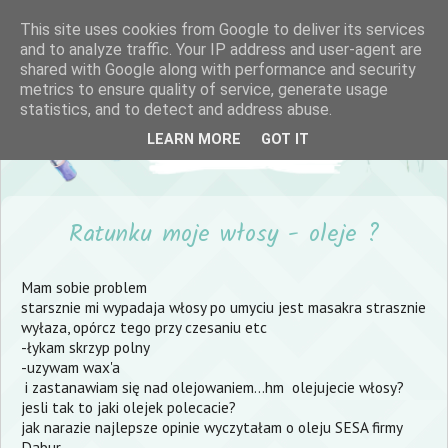
This site uses cookies from Google to deliver its services
and to analyze traffic. Your IP address and user-agent are
shared with Google along with performance and security
metrics to ensure quality of service, generate usage
statistics, and to detect and address abuse.
LEARN MORE
GOT IT
Ratunku moje włosy - oleje ?
Mam sobie problem
starsznie mi wypadaja włosy po umyciu jest masakra strasznie
wyłaza, opórcz tego przy czesaniu etc
-łykam skrzyp polny
-uzywam wax'a
i zastanawiam się nad olejowaniem...hm olejujecie włosy?
jesli tak to jaki olejek polecacie?
jak narazie najlepsze opinie wyczytałam o oleju
SESA firmy
Dabur