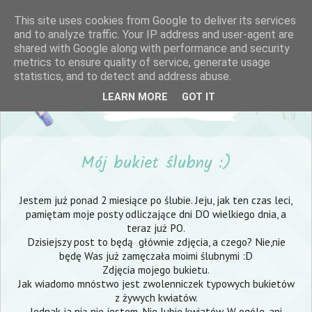
This site uses cookies from Google to deliver its services
and to analyze traffic. Your IP address and user-agent are
shared with Google along with performance and security
metrics to ensure quality of service, generate usage
statistics, and to detect and address abuse.
LEARN MORE
GOT IT
Mój bukiet ślubny :)
Jestem już ponad 2 miesiące po ślubie. Jeju, jak ten czas leci,
pamiętam moje posty odliczające dni DO wielkiego dnia, a
teraz już PO.
Dzisiejszy post to będą głównie zdjęcia, a czego? Nie,nie
będę Was już zamęczała moimi ślubnymi :D
Zdjęcia mojego bukietu.
Jak wiadomo mnóstwo jest zwolenniczek typowych bukietów
z żywych kwiatów.
Jednak ja nią nie jestem. Nie lubię kwiatów. W ogóle, ani