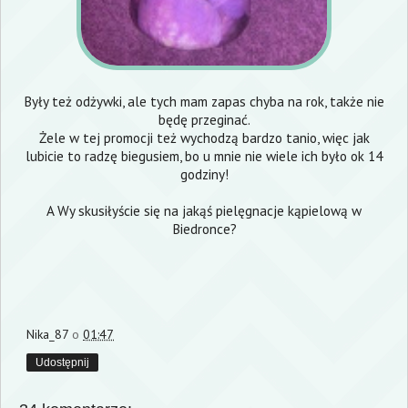
Były też odżywki, ale tych mam zapas chyba na rok, także nie
będę przeginać.
Żele w tej promocji też wychodzą bardzo tanio, więc jak
lubicie to radzę biegusiem, bo u mnie nie wiele ich było ok 14
godziny!
A Wy skusiłyście się na jakąś pielęgnacje kąpielową w
Biedronce?
Nika_87
o
01:47
Udostępnij