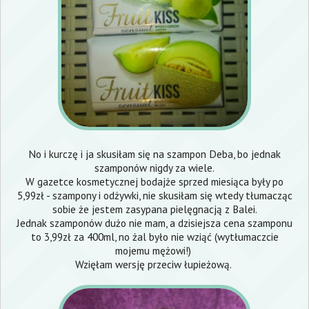
No i kurczę i ja skusiłam się na szampon Deba, bo jednak
szamponów nigdy za wiele.
W gazetce kosmetycznej bodajże sprzed miesiąca były po
5,99zł - szampony i odżywki, nie skusiłam się wtedy tłumacząc
sobie że jestem zasypana pielęgnacją z Balei.
Jednak szamponów dużo nie mam, a dzisiejsza cena szamponu
to 3,99zł za 400ml, no żal było nie wziąć (wytłumaczcie
mojemu mężowi!)
Wzięłam wersję przeciw łupieżową.