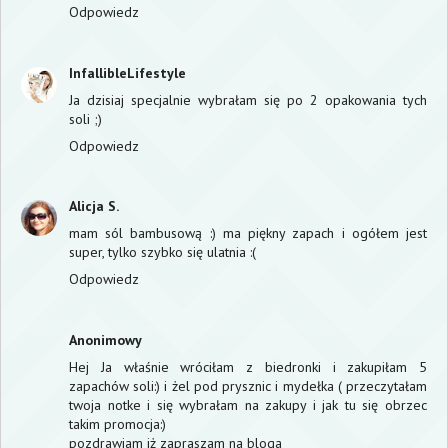
Odpowiedz
InfallibleLifestyle
Ja dzisiaj specjalnie wybrałam się po 2 opakowania tych
soli ;)
Odpowiedz
Alicja S.
mam sól bambusową :) ma piękny zapach i ogółem jest
super, tylko szybko się ulatnia :(
Odpowiedz
Anonimowy
Hej Ja właśnie wróciłam z biedronki i zakupiłam 5
zapachów soli:) i żel pod prysznic i mydełka ( przeczytałam
twoja notke i się wybrałam na zakupy i jak tu się obrzec
takim promocja:)
pozdrawiam iż zapraszam na bloga