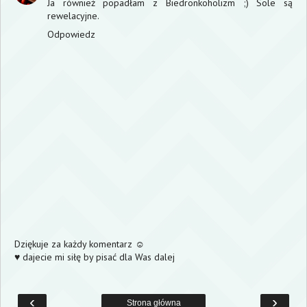
Ja również popadłam z Biedronkoholizm ;) Sole są
rewelacyjne.
Odpowiedz
Dziękuje za każdy komentarz ☺
♥ dajecie mi siłę by pisać dla Was dalej
‹
›
Strona główna