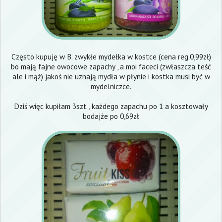
Często kupuję w B. zwykłe mydełka w kostce (cena reg.0,99zł)
bo mają fajne owocowe zapachy , a moi faceci (zwłaszcza teść
ale i mąż) jakoś nie uznają mydła w płynie i kostka musi być w
mydelniczce.
Dziś więc kupiłam 3szt , każdego zapachu po 1 a kosztowały
bodajże po 0,69zł