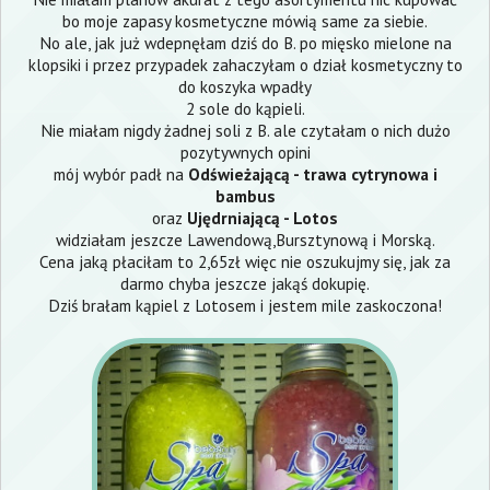
bo moje zapasy kosmetyczne mówią same za siebie.
No ale, jak już wdepnęłam dziś do B. po mięsko mielone na
klopsiki i przez przypadek zahaczyłam o dział kosmetyczny to
do koszyka wpadły
2 sole do kąpieli.
Nie miałam nigdy żadnej soli z B. ale czytałam o nich dużo
pozytywnych opini
mój wybór padł na
Odświeżającą - trawa cytrynowa i
bambus
oraz
Ujędrniającą - Lotos
widziałam jeszcze Lawendową,Bursztynową i Morską.
Cena jaką płaciłam to 2,65zł więc nie oszukujmy się, jak za
darmo chyba jeszcze jakąś dokupię.
Dziś brałam kąpiel z Lotosem i jestem mile zaskoczona!