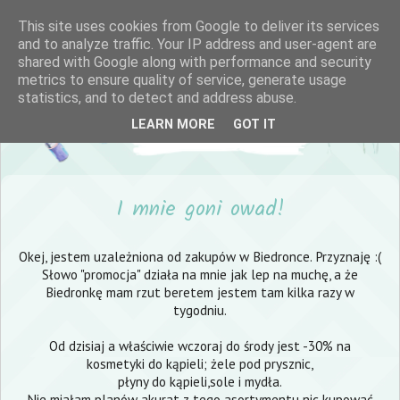
This site uses cookies from Google to deliver its services
and to analyze traffic. Your IP address and user-agent are
shared with Google along with performance and security
metrics to ensure quality of service, generate usage
statistics, and to detect and address abuse.
LEARN MORE
GOT IT
I mnie goni owad!
Okej, jestem uzależniona od zakupów w Biedronce. Przyznaję :(
Słowo "promocja" działa na mnie jak lep na muchę, a że
Biedronkę mam rzut beretem jestem tam kilka razy w
tygodniu.
Od dzisiaj a właściwie wczoraj do środy jest -30% na
kosmetyki do kąpieli; żele pod prysznic,
płyny do kąpieli,sole i mydła.
Nie miałam planów akurat z tego asortymentu nic kupować