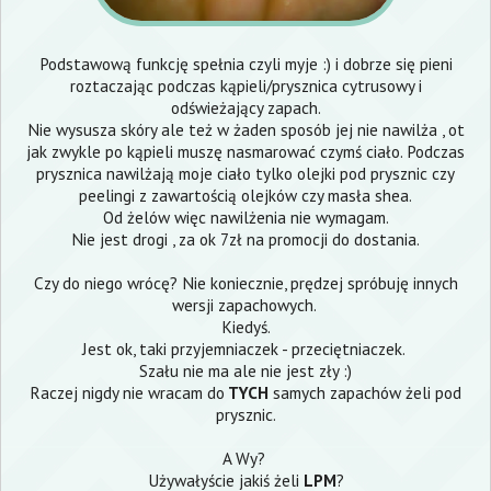
Podstawową funkcję spełnia czyli myje :) i dobrze się pieni
roztaczając podczas kąpieli/prysznica cytrusowy i
odświeżający zapach.
Nie wysusza skóry ale też w żaden sposób jej nie nawilża , ot
jak zwykle po kąpieli muszę nasmarować czymś ciało. Podczas
prysznica nawilżają moje ciało tylko olejki pod prysznic czy
peelingi z zawartością olejków czy masła shea.
Od żelów więc nawilżenia nie wymagam.
Nie jest drogi , za ok 7zł na promocji do dostania.
Czy do niego wrócę? Nie koniecznie, prędzej spróbuję innych
wersji zapachowych.
Kiedyś.
Jest ok, taki przyjemniaczek - przeciętniaczek.
Szału nie ma ale nie jest zły :)
Raczej nigdy nie wracam do
TYCH
samych zapachów żeli pod
prysznic.
A Wy?
Używałyście jakiś żeli
LPM
?