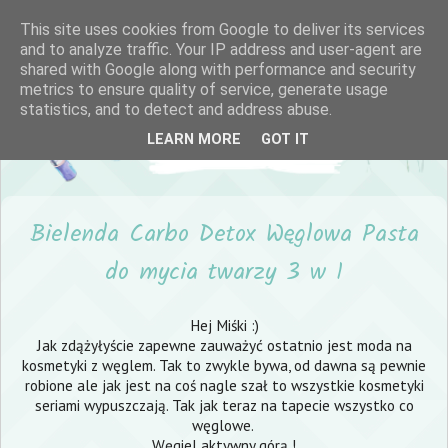
This site uses cookies from Google to deliver its services
and to analyze traffic. Your IP address and user-agent are
shared with Google along with performance and security
metrics to ensure quality of service, generate usage
statistics, and to detect and address abuse.
LEARN MORE
GOT IT
Bielenda Carbo Detox Węglowa Pasta
do mycia twarzy 3 w 1
Hej Miśki :)
Jak zdążyłyście zapewne zauważyć ostatnio jest moda na
kosmetyki z węglem. Tak to zwykle bywa, od dawna są pewnie
robione ale jak jest na coś nagle szał to wszystkie kosmetyki
seriami wypuszczają. Tak jak teraz na tapecie wszystko co
węglowe.
Węgiel aktywny górą !