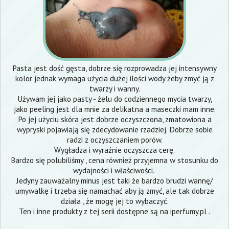
Pasta jest dość gęsta, dobrze się rozprowadza jej intensywny
kolor jednak wymaga użycia dużej ilości wody żeby zmyć ją z
twarzy i wanny.
Używam jej jako pasty - żelu do codziennego mycia twarzy,
jako peeling jest dla mnie za delikatna a maseczki mam inne.
Po jej użyciu skóra jest dobrze oczyszczona, zmatowiona a
wypryski pojawiają się zdecydowanie rzadziej. Dobrze sobie
radzi z oczyszczaniem porów.
Wygładza i wyraźnie oczyszcza cerę.
Bardzo się polubiliśmy , cena również przyjemna w stosunku do
wydajności i właściwości.
Jedyny zauważalny minus jest taki że bardzo brudzi wannę/
umywalkę i trzeba się namachać aby ją zmyć, ale tak dobrze
działa , że mogę jej to wybaczyć.
Ten i inne produkty z tej serii dostępne są na
iperfumy.pl
.