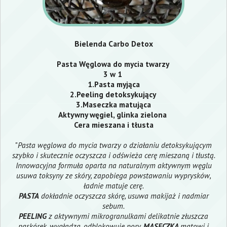
Bielenda Carbo Detox
Pasta Węglowa do mycia twarzy
3 w 1
1.Pasta myjąca
2.Peeling detoksykujący
3.Maseczka matująca
Aktywny węgiel, glinka zielona
Cera mieszana i tłusta
"
Pasta węglowa do mycia twarzy o działaniu detoksykującym
szybko i skutecznie oczyszcza i odświeża cerę mieszaną i tłustą.
Innowacyjna formuła oparta na naturalnym aktywnym węglu
usuwa toksyny ze skóry, zapobiega powstawaniu wyprysków,
ładnie matuje cerę.
PASTA
dokładnie oczyszcza skórę, usuwa makijaż i nadmiar
sebum.
PEELING
z aktywnymi mikrogranulkami delikatnie złuszcza
naskórek, wygładza, odblokowuje pory.
MASECZKA
matowi i