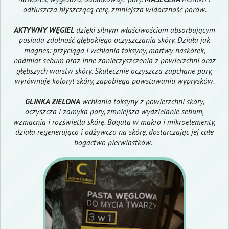
odtłuszcza błyszczącą cerę, zmniejsza widoczność porów.
AKTYWNY WĘGIEL
dzięki silnym właściwościom absorbującym
posiada zdolność głębokiego oczyszczania skóry. Działa jak
magnes: przyciąga i wchłania toksyny, martwy naskórek,
nadmiar sebum oraz inne zanieczyszczenia z powierzchni oraz
głębszych warstw skóry. Skutecznie oczyszcza zapchane pory,
wyrównuje koloryt skóry, zapobiega powstawaniu wyprysków.
GLINKA ZIELONA
wchłania toksyny z powierzchni skóry,
oczyszcza i zamyka pory, zmniejsza wydzielanie sebum,
wzmacnia i rozświetla skórę. Bogata w makro i mikroelementy,
działa regenerująco i odżywczo na skórę, dostarczając jej całe
bogactwo pierwiastków.
"