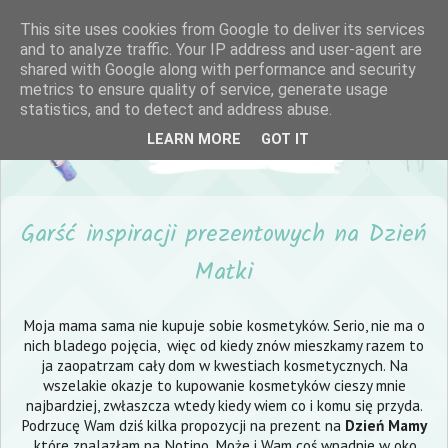
This site uses cookies from Google to deliver its services
and to analyze traffic. Your IP address and user-agent are
shared with Google along with performance and security
metrics to ensure quality of service, generate usage
statistics, and to detect and address abuse.
LEARN MORE
GOT IT
Garść inspiracji prezentowych na Dzień
Matki
Moja mama sama nie kupuje sobie kosmetyków. Serio, nie ma o
nich bladego pojęcia, więc od kiedy znów mieszkamy razem to
ja zaopatrzam cały dom w kwestiach kosmetycznych. Na
wszelakie okazje to kupowanie kosmetyków cieszy mnie
najbardziej, zwłaszcza wtedy kiedy wiem co i komu się przyda.
Podrzucę Wam dziś kilka propozycji na prezent na
Dzień Mamy
, które znalazłam na Notino. Może i Wam coś wpadnie w oko.