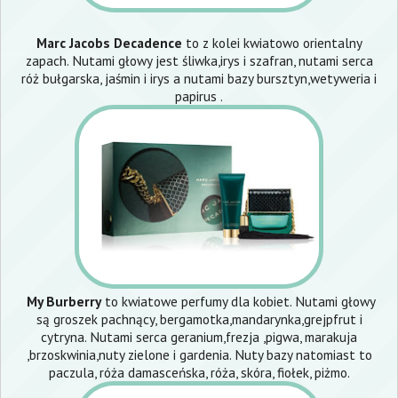
Marc Jacobs Decadence
to z kolei kwiatowo orientalny
zapach. Nutami głowy jest śliwka,irys i szafran, nutami serca
róż bułgarska, jaśmin i irys a nutami bazy bursztyn,wetyweria i
papirus .
My Burberry
to kwiatowe perfumy dla kobiet. Nutami głowy
są groszek pachnący, bergamotka,mandarynka,grejpfrut i
cytryna. Nutami serca geranium,frezja ,pigwa, marakuja
,brzoskwinia,nuty zielone i gardenia. Nuty bazy natomiast to
paczula, róża damasceńska, róża, skóra, fiołek, piżmo.