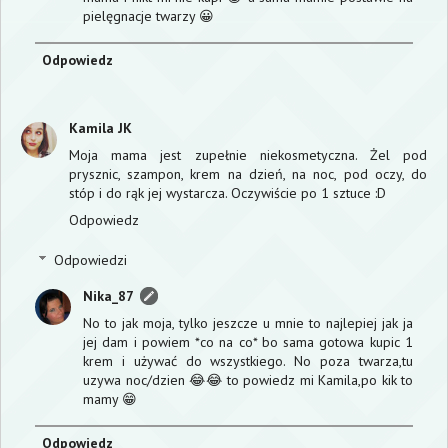
pielęgnacje twarzy 😀
Odpowiedz
Kamila JK
Moja mama jest zupełnie niekosmetyczna. Żel pod
prysznic, szampon, krem na dzień, na noc, pod oczy, do
stóp i do rąk jej wystarcza. Oczywiście po 1 sztuce :D
Odpowiedz
Odpowiedzi
Nika_87
No to jak moja, tylko jeszcze u mnie to najlepiej jak ja
jej dam i powiem *co na co* bo sama gotowa kupic 1
krem i używać do wszystkiego. No poza twarza,tu
uzywa noc/dzien 😂😂 to powiedz mi Kamila,po kik to
mamy 😁
Odpowiedz