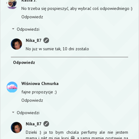
Kasia J.
No trzeba się pospieszyć, aby wybrać coś odpowiedniego :)
Odpowiedz
Odpowiedzi
Nika_87
No juz w sumie tak, 10 dni zostalo
Odpowiedz
Wiśniowa Chmurka
fajne propozycje ;)
Odpowiedz
Odpowiedzi
Nika_87
Dzieki :) ja to bym chciala perfumy ale nie jestem
mama i nikt mi nie kupi 😁 a sama mamie postawie na