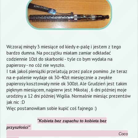
Wczoraj minęły 3 miesiące od kiedy e-palę i jestem z tego
bardzo dumna. Na początku miałam zamiar odkładać
codziennie 10zł do skarbonki - tyle co bym wydała na
papierosy - no cóż nie wyszło.
I tak jakoś pieniążki przelatują przez palce pomimo ,że teraz
na e-palenie wydaje ok 30-40zł miesięcznie a zwykłe
papierosy kosztowały mnie ok 300zł. Ale Grudzień jest takim
pięknym miesiącem, najpierw jest Mikołaj , 6 dni później moje
urodziny a 12 dni później Wigilia. Normalnie miesiąc prezentów
jak nic :D
Więc postanowiłam sobie kupić coś fajnego :)
"
Kobieta bez zapachu to kobieta bez
przyszłości"
Coco