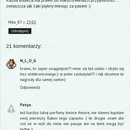
Każda kobieta ma prawo do małych/wielkich przyjemności ...
zwłaszcza jak taki piękny miesiąc za pasem :)
Nika_87
o
23:02
Udostępnij
21 komentarzy:
N_L_O_G
brawo, to super osiągnięcie!!! mnie się też udało i obyło się
bez elektronicznego;) w pełni zasłużyłaś!!! i tak skromne te
nagrody dla samej siebie:)
Odpowiedz
Patya
też bardzo lubię perfumy Amore Amore, nie dawno kupiłam
swój pierwszy flakon tego zapachu :) te drugie znam ale
coś mi w nich do mnie nie pasuje ale na kimś mogą być
ładne :)