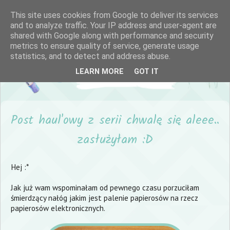
This site uses cookies from Google to deliver its services
and to analyze traffic. Your IP address and user-agent are
shared with Google along with performance and security
metrics to ensure quality of service, generate usage
statistics, and to detect and address abuse.
LEARN MORE
GOT IT
Post haul'owy z serii chwalę się aleee..
zasłużyłam :D
Hej :*
Jak już wam wspominałam od pewnego czasu porzuciłam
śmierdzący nałóg jakim jest palenie papierosów na rzecz
papierosów elektronicznych.