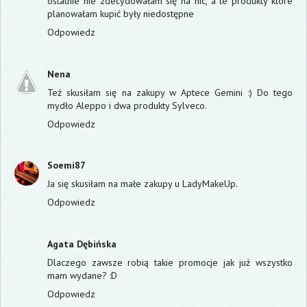
ostatnie nie zdecydowałam się na nic, a te produkty które
planowałam kupić były niedostępne
Odpowiedz
Nena
Też skusiłam się na zakupy w Aptece Gemini :) Do tego
mydło Aleppo i dwa produkty Sylveco.
Odpowiedz
Soemi87
Ja się skusiłam na małe zakupy u LadyMakeUp.
Odpowiedz
Agata Dębińska
Dlaczego zawsze robią takie promocje jak już wszystko
mam wydane? :D
Odpowiedz