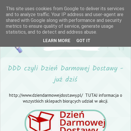
This site uses cookies from Google to deliver its services
and to analyze traffic. Your IP address and user-agent are
shared with Google along with performance and security
metrics to ensure quality of service, generate usage
statistics, and to detect and address abuse.
LEARN MORE
GOT IT
DDD czyli Dzień Darmowej Dostawy -
już dziś
http://www.dziendarmowejdostawy.pl/
TUTAJ informacja o
wszystkich sklepach biorących udział w akcji.