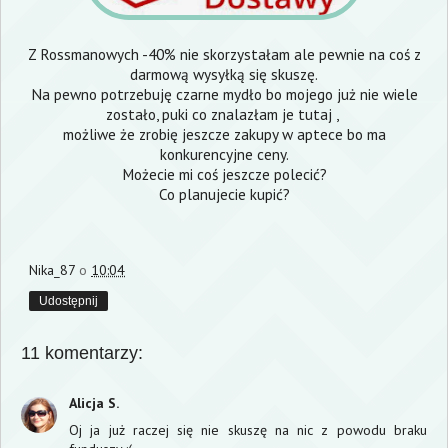
Z Rossmanowych -40% nie skorzystałam ale pewnie na coś z
darmową wysyłką się skuszę.
Na pewno potrzebuję czarne mydło bo mojego już nie wiele
zostało, puki co znalazłam je
tutaj
,
możliwe że zrobię jeszcze zakupy w
aptece
bo ma
konkurencyjne ceny.
Możecie mi coś jeszcze polecić?
Co planujecie kupić?
Nika_87
o
10:04
Udostępnij
11 komentarzy:
Alicja S.
Oj ja już raczej się nie skuszę na nic z powodu braku