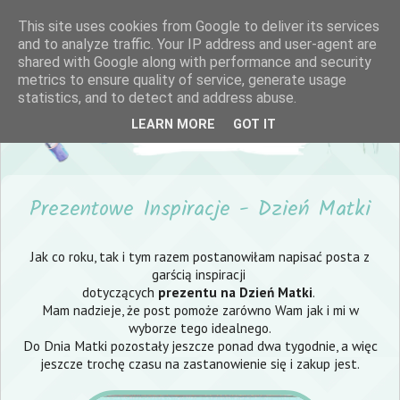
This site uses cookies from Google to deliver its services
and to analyze traffic. Your IP address and user-agent are
shared with Google along with performance and security
metrics to ensure quality of service, generate usage
statistics, and to detect and address abuse.
LEARN MORE
GOT IT
Prezentowe Inspiracje - Dzień Matki
Jak co roku, tak i tym razem postanowiłam napisać posta z
garścią inspiracji
dotyczących
prezentu na Dzień Matki
.
Mam nadzieje, że post pomoże zarówno Wam jak i mi w
wyborze tego idealnego.
Do Dnia Matki pozostały jeszcze ponad dwa tygodnie, a więc
jeszcze trochę czasu na zastanowienie się i zakup jest.