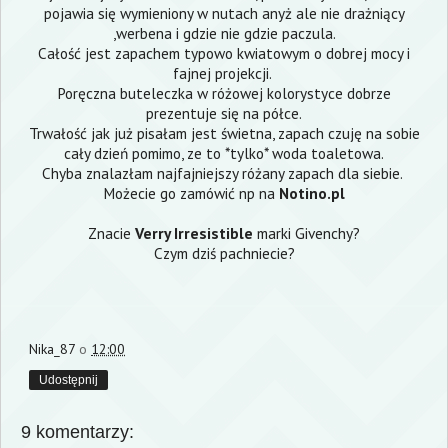
pojawia się wymieniony w nutach anyż ale nie drażniący
,werbena i gdzie nie gdzie paczula.
Całość jest zapachem typowo kwiatowym o dobrej mocy i
fajnej projekcji.
Poręczna buteleczka w różowej kolorystyce dobrze
prezentuje się na półce.
Trwałość jak już pisałam jest świetna, zapach czuję na sobie
cały dzień pomimo, ze to *tylko* woda toaletowa.
Chyba znalazłam najfajniejszy różany zapach dla siebie.
Możecie go zamówić np na
Notino.pl
Znacie
Verry Irresistible
marki Givenchy?
Czym dziś pachniecie?
Nika_87
o
12:00
Udostępnij
9 komentarzy: