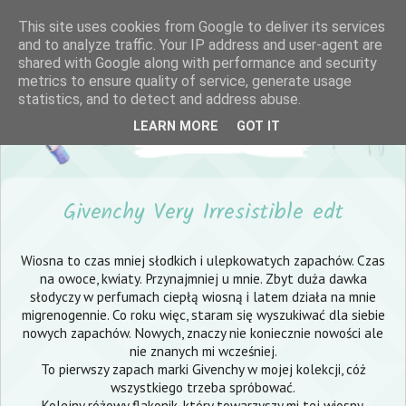
This site uses cookies from Google to deliver its services
and to analyze traffic. Your IP address and user-agent are
shared with Google along with performance and security
metrics to ensure quality of service, generate usage
statistics, and to detect and address abuse.
LEARN MORE
GOT IT
Givenchy Very Irresistible edt
Wiosna to czas mniej słodkich i ulepkowatych zapachów. Czas
na owoce, kwiaty. Przynajmniej u mnie. Zbyt duża dawka
słodyczy w perfumach ciepłą wiosną i latem działa na mnie
migrenogennie. Co roku więc, staram się wyszukiwać dla siebie
nowych zapachów. Nowych, znaczy nie koniecznie nowości ale
nie znanych mi wcześniej.
To pierwszy zapach marki Givenchy w mojej kolekcji, cóż
wszystkiego trzeba spróbować.
Kolejny różowy flakonik, który towarzyszy mi tej wiosny.