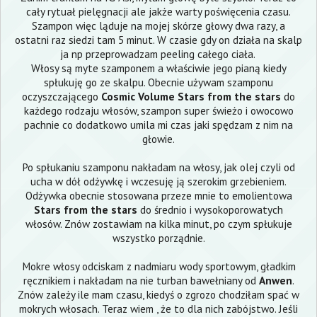
cały rytuał pielęgnacji ale jakże warty poświęcenia czasu.
Szampon więc ląduje na mojej skórze głowy dwa razy, a
ostatni raz siedzi tam 5 minut. W czasie gdy on działa na skalp
ja np przeprowadzam peeling całego ciała.
Włosy są myte szamponem a właściwie jego pianą kiedy
spłukuję go ze skalpu. Obecnie używam szamponu
oczyszczającego
Cosmic Volume
Stars from the stars
do
każdego rodzaju włosów, szampon super świeżo i owocowo
pachnie co dodatkowo umila mi czas jaki spędzam z nim na
głowie.
Po spłukaniu szamponu nakładam na włosy, jak olej czyli od
ucha w dół odżywkę i wczesuję ją szerokim grzebieniem.
Odżywka obecnie stosowana przeze mnie to emolientowa
Stars from the stars
do średnio i wysokoporowatych
włosów. Znów zostawiam na kilka minut, po czym spłukuje
wszystko porządnie.
Mokre włosy odciskam z nadmiaru wody sportowym, gładkim
ręcznikiem i nakładam na nie turban bawełniany od
Anwen
.
Znów zależy ile mam czasu, kiedyś o zgrozo chodziłam spać w
mokrych włosach. Teraz wiem , że to dla nich zabójstwo. Jeśli