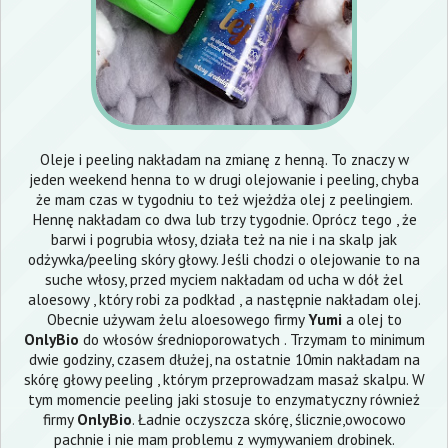
Oleje i peeling nakładam na zmianę z henną. To znaczy w
jeden weekend henna to w drugi olejowanie i peeling, chyba
że mam czas w tygodniu to też wjeżdża olej z peelingiem.
Hennę nakładam co dwa lub trzy tygodnie. Oprócz tego , że
barwi i pogrubia włosy, działa też na nie i na skalp jak
odżywka/peeling skóry głowy. Jeśli chodzi o olejowanie to na
suche włosy, przed myciem nakładam od ucha w dół żel
aloesowy , który robi za podkład , a następnie nakładam olej.
Obecnie używam żelu aloesowego firmy
Yumi
a olej to
OnlyBio
do włosów średnioporowatych . Trzymam to minimum
dwie godziny, czasem dłużej, na ostatnie 10min nakładam na
skórę głowy peeling , którym przeprowadzam masaż skalpu. W
tym momencie peeling jaki stosuje to enzymatyczny również
firmy
OnlyBio
. Ładnie oczyszcza skórę, ślicznie,owocowo
pachnie i nie mam problemu z wymywaniem drobinek.