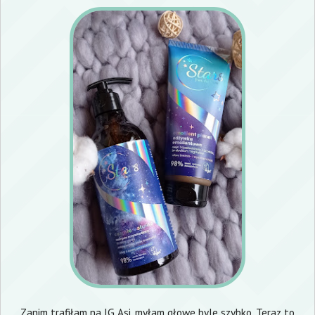
Zanim trafiłam na IG Asi, myłam głowę byle szybko. Teraz to