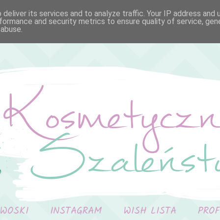
deliver its services and to analyze traffic. Your IP address and
formance and security metrics to ensure quality of service, ge
 abuse.
 WOSKI
INSTAGRAM
WISH LISTA
PRO