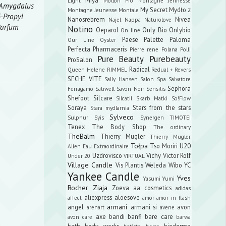
Light
Mollon Pro
Montagne Jennesse
s Amygdalus
My Secret
Mydło z
Montagne Jeunesse
Montale
G-Propyl
Nanosrebrem
Nivea
Najel
Nappa
Naturolove
 Parfum
Notino
Oeparol
Only Bio
Onlybio
On line
Paese
Palette
Paloma
Our Line
Oyster
Perfecta
Pharmaceris
Pierre rene
Polana
Polli
Pure Beauty
Purebeauty
ProSalon
Radical
Queen Helene
RIMMEL
Redual +
Revers
SECHE VITE
Sally Hansen
Salon Spa
Salvatore
Sephora
Ferragamo
Satiwell
Savon Noir
Sensilis
Shefoot
Silcare
Silcatil
Skarb Matki
So!Flow
Soraya
Stars from the stars
Stara mydlarnia
Sylveco
Sulphur
Syis
Synergen
TIMOTEI
Tenex
The Body Shop
The ordinary
TheBalm
Thierry Mugler
Thierry Mugler
Tołpa
Tso Moriri
U20
Alien Eau Extraordinaire
Uzdrovisco
Vichy
Victor Rolf
Under 20
VIRTUAL
Village Candle
Vis Plantis
Weleda
Wibo
YC
Yankee Candle
Yves
Yasumi
Yumi
Rocher
Ziaja
Zoeva
aa cosmetics
adidas
aliexpress
aloesove
affect
amor amor in flash
armani
angel
armani si
avon
arenart
avene
axe
bandi
banfi
bare care
avon care
barwa
bath body works
bioderma