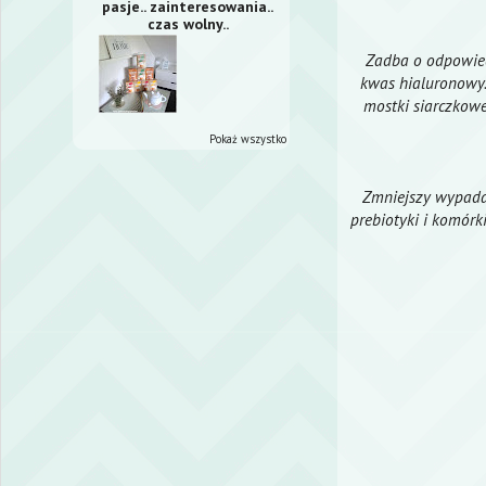
pasje.. zainteresowania..
czas wolny..
Zadba o odpowied
kwas hialuronowy.
mostki siarczkowe
Pokaż wszystko
Zmniejszy wypadan
prebiotyki i komórk