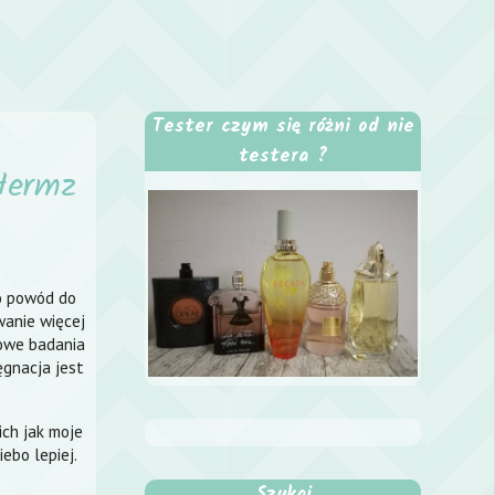
Tester czym się różni od nie
testera ?
Hermz
to powód do
wanie więcej
wowe badania
ęgnacja jest
ich jak moje
ebo lepiej.
Szukaj