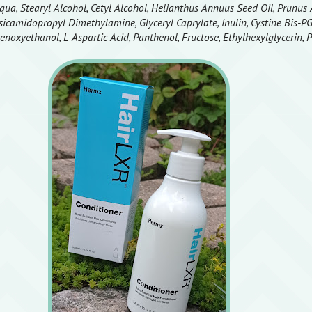
qua, Stearyl Alcohol, Cetyl Alcohol, Helianthus Annuus Seed Oil, Prunu
ssicamidopropyl Dimethylamine, Glyceryl Caprylate, Inulin, Cystine Bis-P
henoxyethanol, L-Aspartic Acid, Panthenol, Fructose, Ethylhexylglycerin,