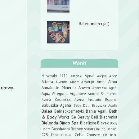
Balee mam i ja :)
Marki
4 szpaki
4711
Ajmal
4szpaki
Alepia
Alien
Alterra
Amor Amor
Alverde
Amart
Amart.pl
 głowy.
Annabelle Minerals
Anwen
Apteczka Agafii
Aqua Allegoria
Arganove
Armani Si Intense
Avena Cosmetics
Avena Instituto Espanol
Babuszka Agafia
Baby Doll
Babyszka Agafia
Balea
Bath
Balneokosmetyki
Bania Agafii
& Body Works
Be Beauty
Bell
Biedronka
Bielenda
Bingo Spa
Bioelixire
Biovax
Body
Bosphaera
Britney spears
Boom
Bruno Banani
CCS foot
Celia
Choisee
CHLOE
Ck in2u