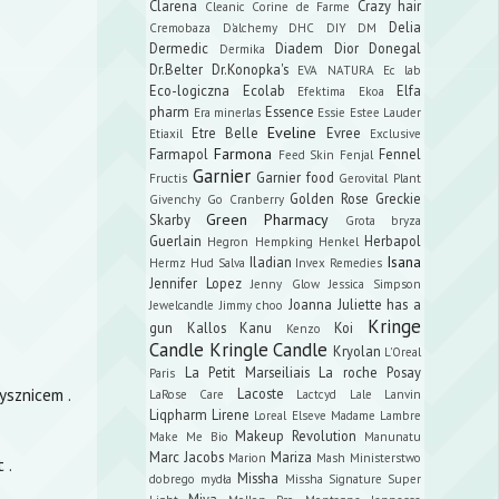
Clarena
Crazy hair
Cleanic
Corine de Farme
Delia
Cremobaza
D'alchemy
DHC
DIY
DM
Dermedic
Diadem
Dior
Donegal
Dermika
Dr.Belter
Dr.Konopka's
EVA NATURA
Ec lab
Eco-logiczna
Ecolab
Elfa
Efektima
Ekoa
pharm
Essence
Era minerlas
Essie
Estee Lauder
Eveline
Etre Belle
Evree
Etiaxil
Exclusive
Farmona
Farmapol
Fennel
Feed Skin
Fenjal
Garnier
Garnier food
Fructis
Gerovital Plant
Golden Rose
Greckie
Givenchy
Go Cranberry
Green Pharmacy
Skarby
Grota bryza
Guerlain
Herbapol
Hegron
Hempking
Henkel
Isana
Iladian
Hermz
Hud Salva
Invex Remedies
Jennifer Lopez
Jenny Glow
Jessica Simpson
Joanna
Juliette has a
Jewelcandle
Jimmy choo
Kringe
gun
Kallos
Kanu
Koi
Kenzo
Candle
Kringle Candle
Kryolan
L'Oreal
La Petit Marseiliais
La roche Posay
Paris
ysznicem .
Lacoste
LaRose Care
Lactcyd
Lale
Lanvin
Liqpharm
Lirene
Loreal Elseve
Madame Lambre
Makeup Revolution
Make Me Bio
Manunatu
Marc Jacobs
Mariza
Marion
Mash
Ministerstwo
 .
Missha
dobrego mydła
Missha Signature Super
Miya