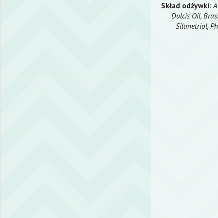
Skład odżywki
:
A
Dulcis Oil, Bra
Silanetriol, P