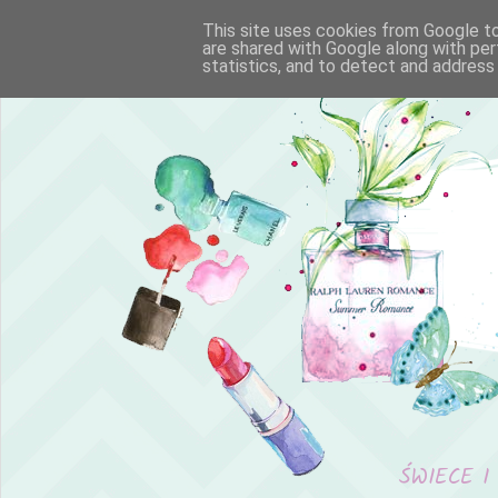
This site uses cookies from Google to 
are shared with Google along with per
statistics, and to detect and address
ŚWIECE I