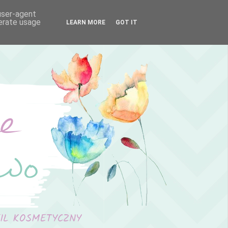
 user-agent
nerate usage
LEARN MORE
GOT IT
FIL KOSMETYCZNY