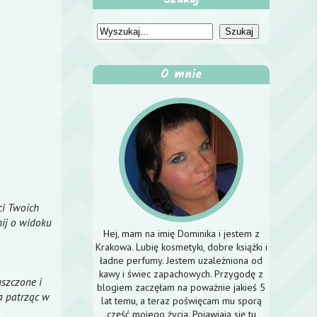
O mnie
ci Twoich
ij o widoku
Hej, mam na imię Dominika i jestem z
Krakowa. Lubię kosmetyki, dobre książki i
ładne perfumy. Jestem uzależniona od
kawy i świec zapachowych. Przygodę z
uszczone i
blogiem zaczęłam na poważnie jakieś 5
a patrząc w
lat temu, a teraz poświęcam mu sporą
część mojego życia. Pojawiają się tu