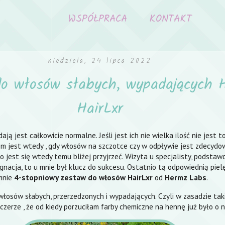
WSPÓŁPRACA
KONTAKT
niedziela, 24 lipca 2022
do włosów słabych, wypadających 
HairLxr
ają jest całkowicie normalne. Jeśli jest ich nie wielka ilość nie jest 
em jest wtedy , gdy włosów na szczotce czy w odpływie jest zdecydo
o jest się wtedy temu bliżej przyjrzeć. Wizyta u specjalisty, podsta
gnacja, to u mnie był klucz do sukcesu. Ostatnio tą odpowiednią piel
mnie
4-stopniowy zestaw do włosów HairLxr
od
Hermz Labs
.
 włosów słabych, przerzedzonych i wypadających. Czyli w zasadzie tak
czerze , że od kiedy porzuciłam farby chemiczne na hennę już było o ni