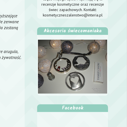
recenzje kosmetyczne oraz recenzje
świec zapachowych. Kontakt:
kosmetyczneszalenstwo@interia.pl
wyższające
je zerwane
ia zostaną
Akcesoria świecomaniaka
e arugula,
h żywotność.
Facebook