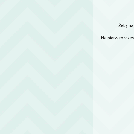
Żeby na
Najpierw rozczes