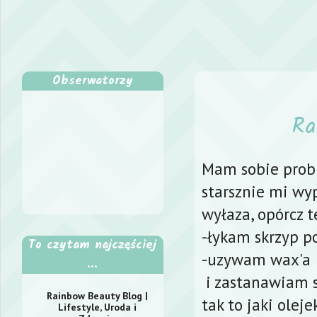
Obserwatorzy
Ra
Mam sobie pro
starsznie mi wy
wyłaza, opórcz t
-łykam skrzyp p
To czytam najczęściej
-uzywam wax'a
...
i zastanawiam s
Rainbow Beauty Blog |
tak to jaki oleje
Lifestyle, Uroda i