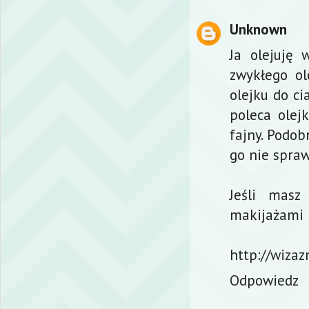
Unknown
Ja olejuję 
zwykłego ol
olejku do ci
poleca olejk
fajny. Podob
go nie spra
Jeśli masz
makijażami 
http://wiza
Odpowiedz