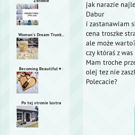
Zdrowie
jak narazie naj
Dabur
i zastanawiam 
cena troszke str
Woman's Dream Trunk...
ale może warto
czy któraś z was
Mam troche prze
Becoming Beautiful ♥ ·
olej tez nie zas
Polecacie?
Po tej stronie lustra