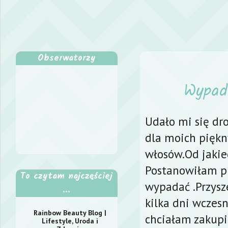
Obserwatorzy
Wypad
Udało mi się dr
dla moich piękn
włosów.Od jakie
Postanowiłam pr
To czytam najczęściej
wypadać .Przysze
...
kilka dni wczes
Rainbow Beauty Blog |
chciałam zakupi
Lifestyle, Uroda i