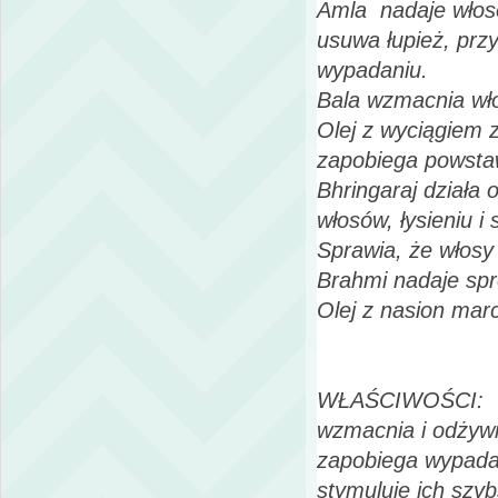
Amla nadaje włoso
usuwa łupież, prz
wypadaniu.
Bala wzmacnia wło
Olej z wyciągiem 
zapobiega powstaw
Bhringaraj działa
włosów, łysieniu i
Sprawia, że włosy
Brahmi nadaje sp
Olej z nasion mar
WŁAŚCIWOŚCI:
wzmacnia i odżywi
zapobiega wypada
stymuluje ich szy