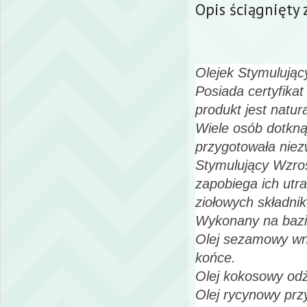
Opis ściągnięty z
Olejek Stymulują
Posiada certyfika
produkt jest natura
Wiele osób dotkną
przygotowała niez
Stymulujący Wzros
zapobiega ich utr
ziołowych składni
Wykonany na bazi
Olej sezamowy wni
końce.
Olej kokosowy od
Olej rycynowy prz