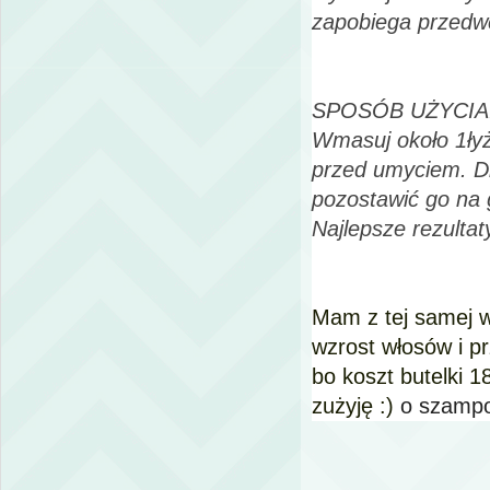
zapobiega przedw
SPOSÓB UŻYCIA
Wmasuj około 1łyż
przed umyciem. Dl
pozostawić go na 
Najlepsze rezultat
Mam z tej samej 
wzrost włosów i pr
bo koszt butelki 
zużyję :)
o szamp