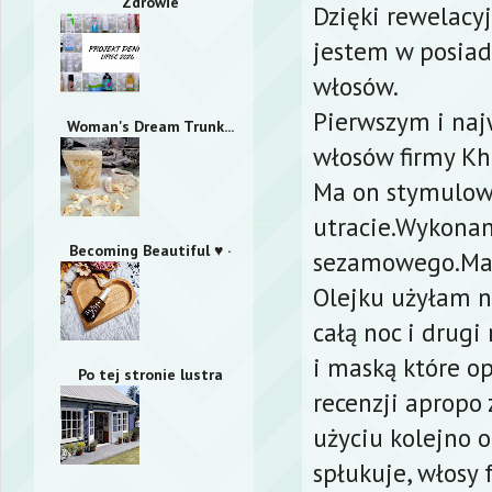
Zdrowie
Dzięki rewelacy
jestem w posia
włosów.
Pierwszym i naj
Woman's Dream Trunk...
włosów firmy Kh
Ma on stymulowa
utracie.Wykonan
Becoming Beautiful ♥ ·
sezamowego.Ma 
Olejku użyłam na
całą noc i drug
i maską które o
Po tej stronie lustra
recenzji apropo
użyciu kolejno 
spłukuje, włosy 