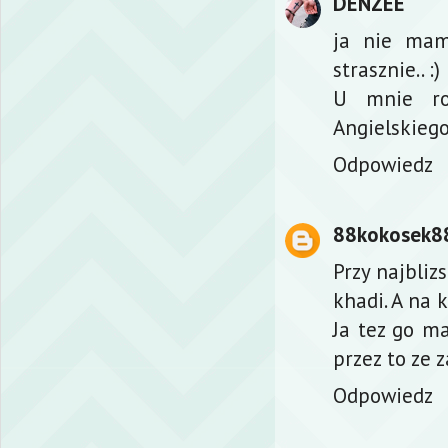
DENZEE
ja nie mam
strasznie.. :)
U mnie ro
Angielskiego
Odpowiedz
88kokosek8
Przy najbli
khadi. A na 
Ja tez go m
przez to ze 
Odpowiedz