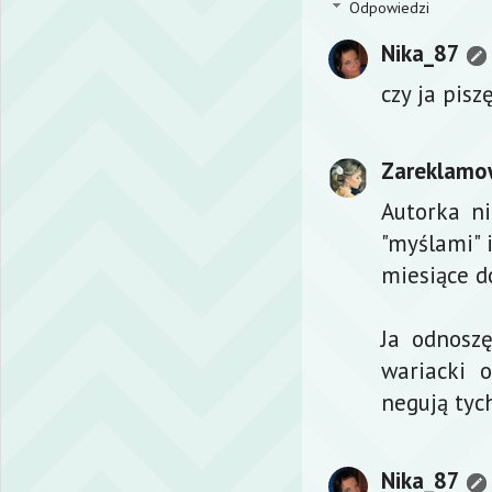
Odpowiedzi
Nika_87
czy ja pis
Zareklamo
Autorka n
"myślami" 
miesiące d
Ja odnoszę
wariacki o
negują tyc
Nika_87