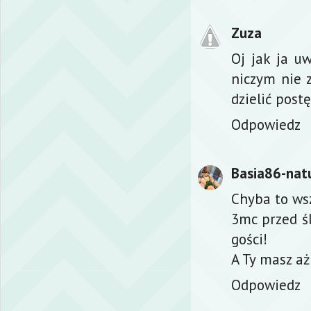
Zuza
Oj jak ja u
niczym nie 
dzielić post
Odpowiedz
Basia86-natu
Chyba to ws
3mc przed ś
gości!
A Ty masz a
Odpowiedz