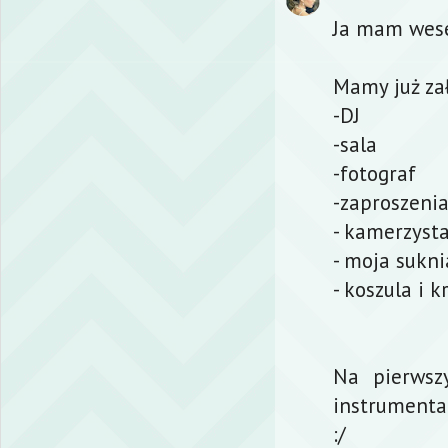
Ja mam wesel
Mamy już za
-DJ
-sala
-fotograf
-zaproszeni
- kamerzyst
- moja suknia
- koszula i 
Na pierwsz
instrumenta
:/