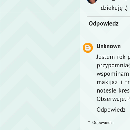
dziękuję :)
Odpowiedz
Unknown
Jestem rok p
przypomnia
wspominam j
makijaz i f
notesie kre
Obserwuje. 
Odpowiedz
Odpowiedzi