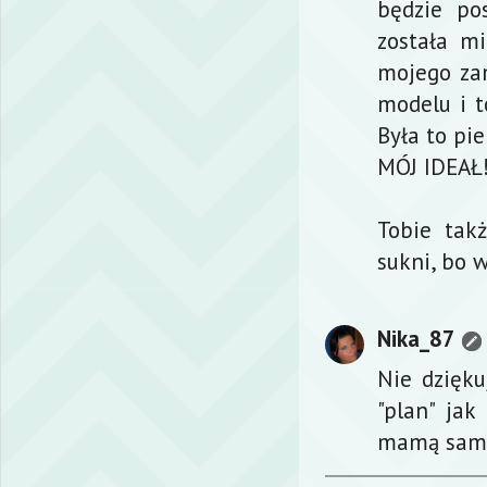
będzie pos
została m
mojego za
modelu i t
Była to pie
MÓJ IDEAŁ
Tobie tak
sukni, bo w
Nika_87
Nie dzięk
"plan" ja
mamą same