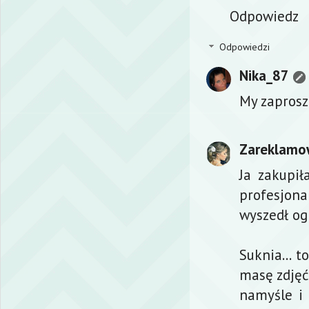
Odpowiedz
Odpowiedzi
Nika_87
My zaprosz
Zareklamo
Ja zakupił
profesjon
wyszedł og
Suknia... 
masę zdjęć
namyśle i 