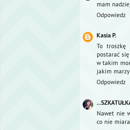
mam nadziej
Odpowiedz
Kasia P.
To troszkę 
postarać się
w takim mome
jakim marzys
Odpowiedz
...SZKATUŁKA
Nawet nie w
co nie miara