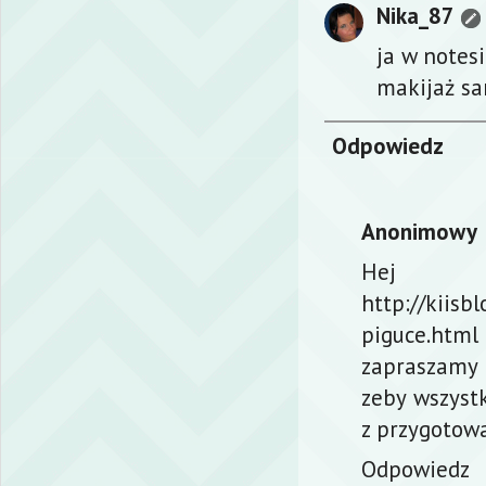
Nika_87
ja w notes
makijaż sa
Odpowiedz
Anonimowy
Hej 
http://kiis
piguce.html
zapraszamy 
zeby wszyst
z przygotowa
Odpowiedz