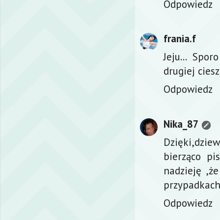
Odpowiedz
frania.f
Jeju... Spo
drugiej ciesz
Odpowiedz
Nika_87
Dzięki,dzie
bierząco pi
nadzieję ,ż
przypadkach 
Odpowiedz