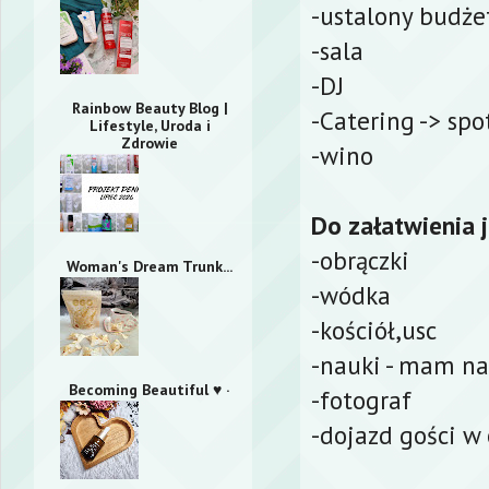
-ustalony budże
-sala
-DJ
Rainbow Beauty Blog |
-Catering -> spo
Lifestyle, Uroda i
Zdrowie
-wino
Do załatwienia 
-obrączki
Woman's Dream Trunk...
-wódka
-kościół,usc
-nauki - mam na
Becoming Beautiful ♥ ·
-fotograf
-dojazd gości w 