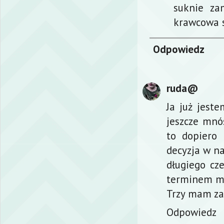
suknie za
krawcowa s
Odpowiedz
ruda@
Ja już jeste
jeszcze mnó
to dopiero 
decyzja w na
długiego cz
terminem ma
Trzy mam za W
Odpowiedz