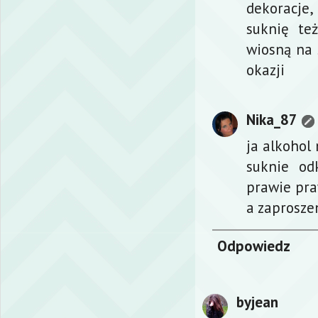
dekoracje,
suknię te
wiosną na 
okazji
Nika_87
ja alkohol 
suknie od
prawie pra
a zaprosze
Odpowiedz
byjean