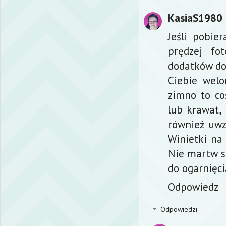
KasiaS1980
Jeśli pobie
prędzej fot
dodatków do 
Ciebie welon
zimno to co
lub krawat, 
również uwz
Winietki na 
Nie martw s
do ogarnięcia
Odpowiedz
Odpowiedzi