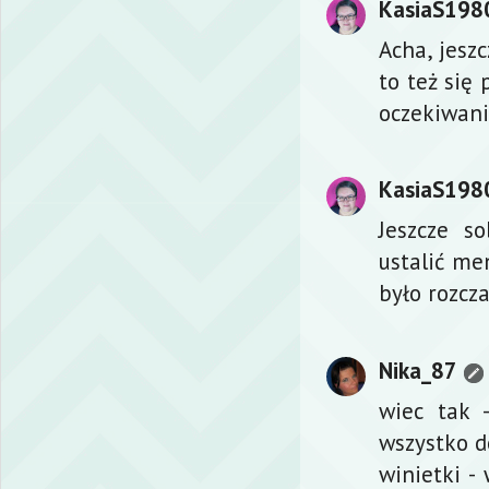
KasiaS198
Acha, jeszc
to też się
oczekiwani
KasiaS198
Jeszcze s
ustalić me
było rozcz
Nika_87
wiec tak 
wszystko d
winietki -