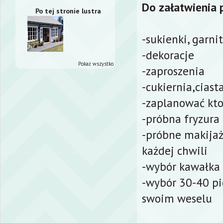
Do załatwienia 
Po tej stronie lustra
-sukienki, garni
-dekoracje
Pokaż wszystko
-zaproszenia
-cukiernia,ciast
-zaplanować kto
-próbna fryzura
-próbne makijaż
każdej chwili
-wybór kawałka 
-wybór 30-40 pi
swoim weselu