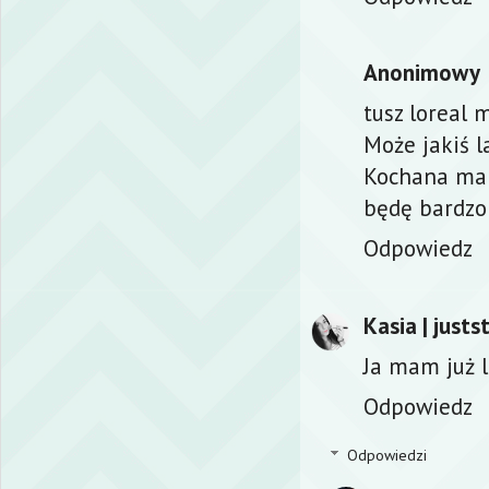
Anonimowy
tusz loreal m
Może jakiś l
Kochana mam
będę bardzo
Odpowiedz
Kasia | justs
Ja mam już li
Odpowiedz
Odpowiedzi