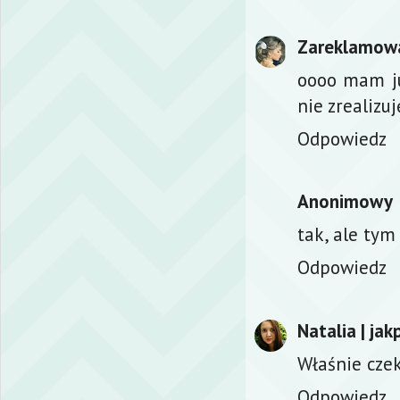
Zareklamow
oooo mam ju
nie zrealizuj
Odpowiedz
Anonimowy
tak, ale tym
Odpowiedz
Natalia | ja
Właśnie czek
Odpowiedz