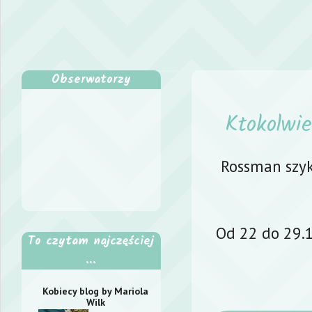
Obserwatorzy
Ktokolwie
Rossman szyku
Od 22 do 29.1
To czytam najczęściej
...
Kobiecy blog by Mariola
Wilk