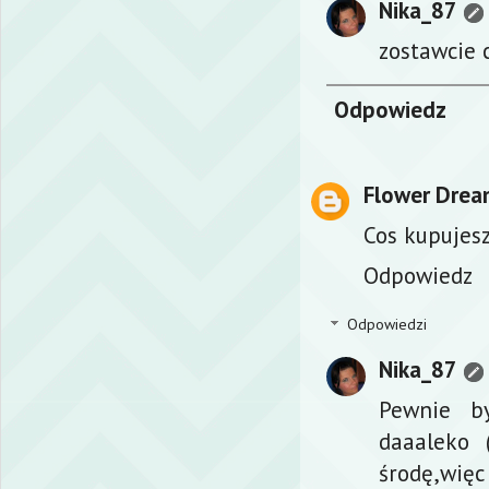
Nika_87
zostawcie 
Odpowiedz
Flower Drea
Cos kupujesz
Odpowiedz
Odpowiedzi
Nika_87
Pewnie by
daaaleko 
środę,więc