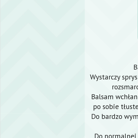
B
Wystarczy sprys
rozsmar
Balsam wchłan
po sobie tłust
Do bardzo wyma
Do normalnej c