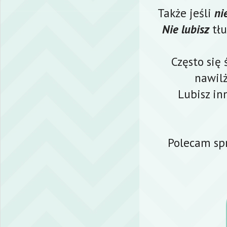
Także jeśli
ni
Nie lubisz
tł
Często się 
nawilż
Lubisz i
Polecam sp