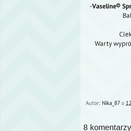
-
Vaseline® S
Ba
Cie
Warty wypró
Autor:
Nika_87
o
12
8 komentarzy