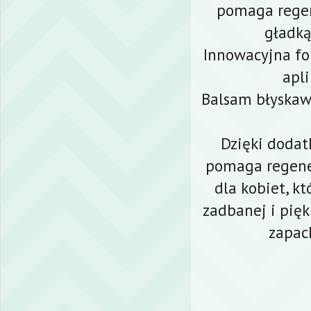
pomaga regen
gładką
Innowacyjna for
apli
Balsam błyskawi
Dzięki dodat
pomaga regene
dla kobiet, k
zadbanej i pięk
zapac