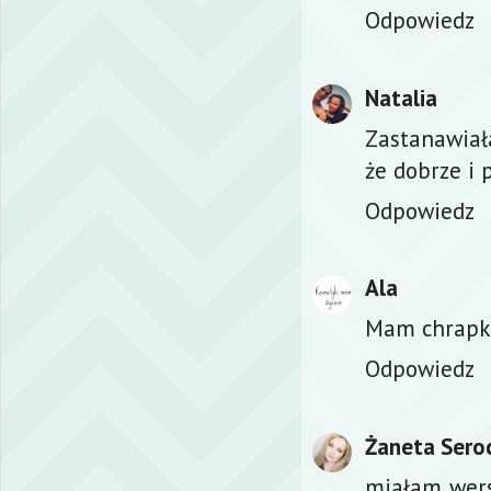
Odpowiedz
Natalia
Zastanawiała
że dobrze i 
Odpowiedz
Ala
Mam chrapkę
Odpowiedz
Żaneta Sero
miałam wers