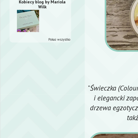
Kobiecy blog by Mariola
Wilk
Pokaż wszystko
"
Świeczka (Colou
i elegancki za
drzewa egzotycz
tak