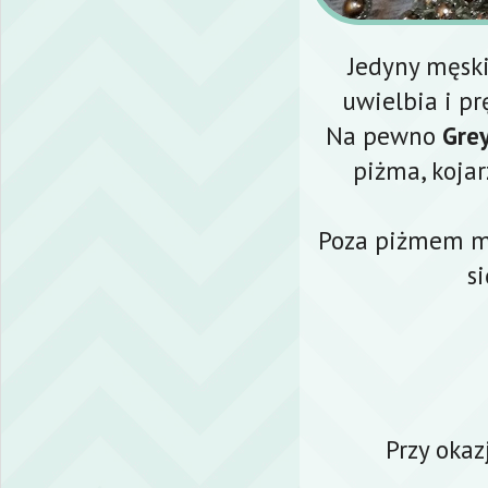
Jedyny męski 
uwielbia i pr
Na pewno
Gre
piżma, koja
Poza piżmem mó
s
Przy oka