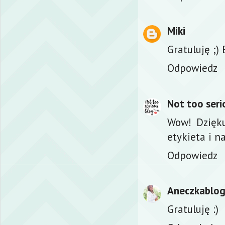
Miki
Gratuluję ;)
Odpowiedz
Not too seri
Wow! Dzięku
etykieta i n
Odpowiedz
Aneczkablo
Gratuluję :)