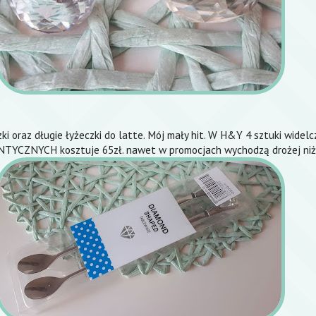
zki oraz długie łyżeczki do latte. Mój mały hit. W H&Y 4 sztuki widel
NTYCZNYCH kosztuje 65zł. nawet w promocjach wychodzą drożej niż 