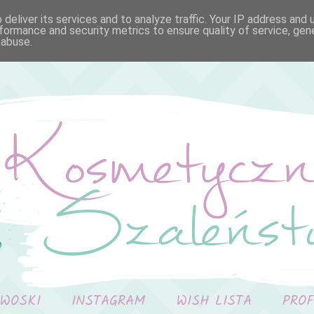
deliver its services and to analyze traffic. Your IP address and
formance and security metrics to ensure quality of service, ge
 abuse.
 WOSKI
INSTAGRAM
WISH LISTA
PRO