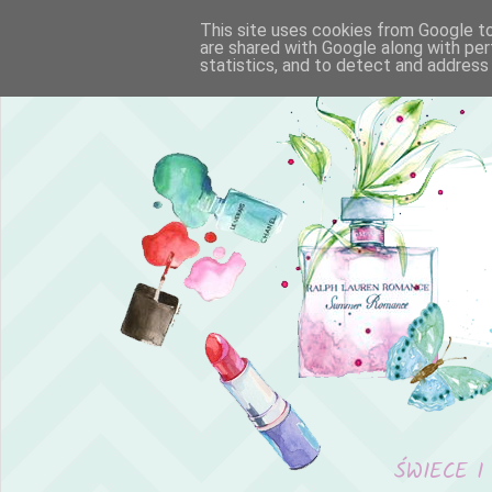
This site uses cookies from Google to 
are shared with Google along with per
statistics, and to detect and address
ŚWIECE I