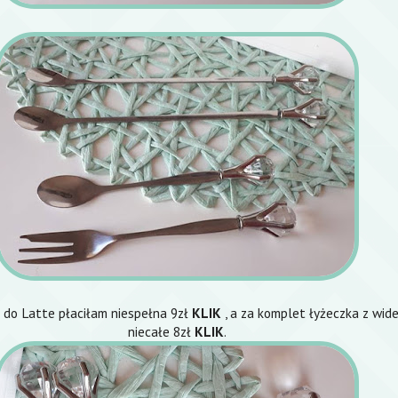
i do Latte płaciłam niespełna 9zł
KLIK
, a za komplet łyżeczka z wid
niecałe 8zł
KLIK
.