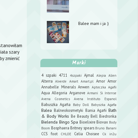
Balee mam i ja :)
ostanowiłam
iała szary
by zmienić
Marki
4 szpaki
4711
Ajmal
4szpaki
Alepia
Alien
Alterra
Amor Amor
Alverde
Amart
Amart.pl
Annabelle Minerals
Anwen
Apteczka Agafii
Aqua Allegoria
Arganove
Armani Si Intense
Avena Cosmetics
Avena Instituto Espanol
Babuszka Agafia
Baby Doll
Babyszka Agafia
Balea
Bath
Balneokosmetyki
Bania Agafii
& Body Works
Be Beauty
Bell
Biedronka
Bielenda
Bingo Spa
Bioelixire
Biovax
Body
Bosphaera
Britney spears
Boom
Bruno Banani
CCS foot
Celia
Choisee
CHLOE
Ck in2u