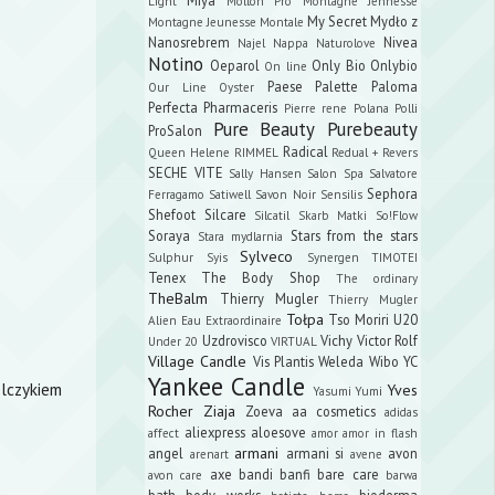
Light
Mollon Pro
Montagne Jennesse
My Secret
Mydło z
Montagne Jeunesse
Montale
Nanosrebrem
Nivea
Najel
Nappa
Naturolove
Notino
Oeparol
Only Bio
Onlybio
On line
Paese
Palette
Paloma
Our Line
Oyster
Perfecta
Pharmaceris
Pierre rene
Polana
Polli
Pure Beauty
Purebeauty
ProSalon
Radical
Queen Helene
RIMMEL
Redual +
Revers
SECHE VITE
Sally Hansen
Salon Spa
Salvatore
Sephora
Ferragamo
Satiwell
Savon Noir
Sensilis
Shefoot
Silcare
Silcatil
Skarb Matki
So!Flow
Soraya
Stars from the stars
Stara mydlarnia
Sylveco
Sulphur
Syis
Synergen
TIMOTEI
Tenex
The Body Shop
The ordinary
TheBalm
Thierry Mugler
Thierry Mugler
Tołpa
Tso Moriri
U20
Alien Eau Extraordinaire
Uzdrovisco
Vichy
Victor Rolf
Under 20
VIRTUAL
Village Candle
Vis Plantis
Weleda
Wibo
YC
Yankee Candle
elczykiem
Yves
Yasumi
Yumi
Rocher
Ziaja
Zoeva
aa cosmetics
adidas
aliexpress
aloesove
affect
amor amor in flash
armani
angel
armani si
avon
arenart
avene
axe
bandi
banfi
bare care
avon care
barwa
bath body works
bioderma