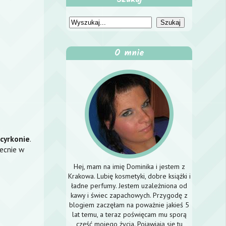
O mnie
,cyrkonie
.
ecnie w
Hej, mam na imię Dominika i jestem z
Krakowa. Lubię kosmetyki, dobre książki i
ładne perfumy. Jestem uzależniona od
kawy i świec zapachowych. Przygodę z
blogiem zaczęłam na poważnie jakieś 5
lat temu, a teraz poświęcam mu sporą
część mojego życia. Pojawiają się tu