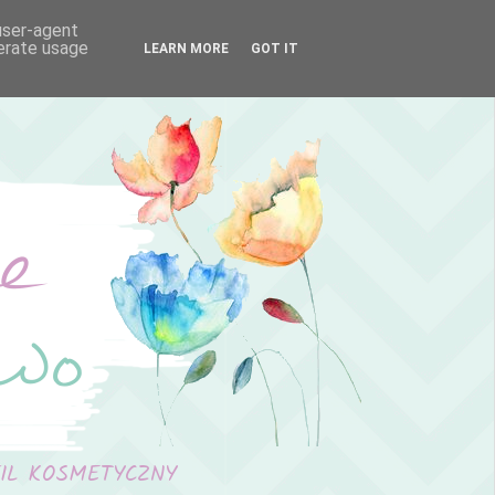
 user-agent
nerate usage
LEARN MORE
GOT IT
FIL KOSMETYCZNY