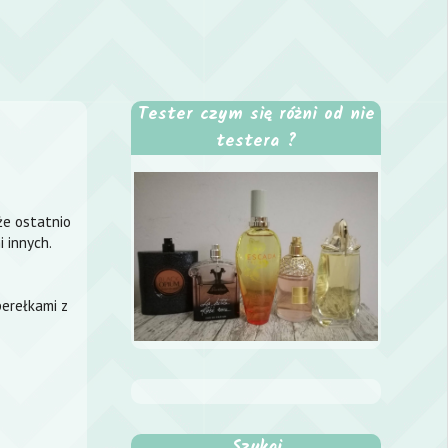
Tester czym się różni od nie
testera ?
że ostatnio
 innych.
perełkami z
Szukaj