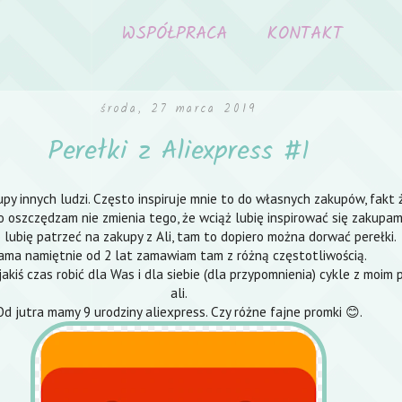
WSPÓŁPRACA
KONTAKT
środa, 27 marca 2019
Perełki z Aliexpress #1
py innych ludzi. Często inspiruje mnie to do własnych zakupów, fakt 
o oszczędzam nie zmienia tego, że wciąż lubię inspirować się zakupami
 lubię patrzeć na zakupy z Ali, tam to dopiero można dorwać perełki.
ama namiętnie od 2 lat zamawiam tam z różną częstotliwością.
jakiś czas robić dla Was i dla siebie (dla przypomnienia) cykle z moim 
ali.
Od jutra mamy 9 urodziny aliexpress. Czy różne fajne promki 😊.