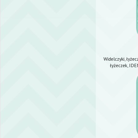
Widelczyki, łyżec
łyżeczek, IDE