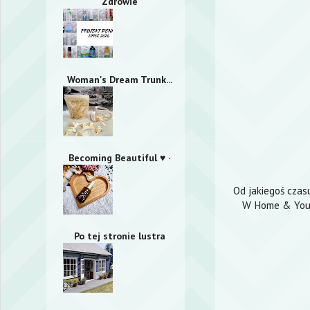
Zdrowie
Woman's Dream Trunk...
Becoming Beautiful ♥ ·
Od jakiegoś czas
W Home & You 
Po tej stronie lustra