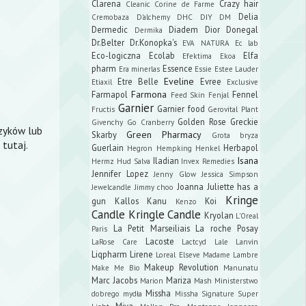
Clarena
Crazy hair
Cleanic
Corine de Farme
Delia
Cremobaza
D'alchemy
DHC
DIY
DM
Dermedic
Diadem
Dior
Donegal
Dermika
Dr.Belter
Dr.Konopka's
EVA NATURA
Ec lab
Eco-logiczna
Ecolab
Elfa
Efektima
Ekoa
pharm
Essence
Era minerlas
Essie
Estee Lauder
Eveline
Etre Belle
Evree
Etiaxil
Exclusive
Farmona
Farmapol
Fennel
Feed Skin
Fenjal
Garnier
Garnier food
Fructis
Gerovital Plant
Golden Rose
Greckie
Givenchy
Go Cranberry
czyków lub
Green Pharmacy
Skarby
Grota bryza
tutaj.
Guerlain
Herbapol
Hegron
Hempking
Henkel
Isana
Iladian
Hermz
Hud Salva
Invex Remedies
Jennifer Lopez
Jenny Glow
Jessica Simpson
Joanna
Juliette has a
Jewelcandle
Jimmy choo
Kringe
gun
Kallos
Kanu
Koi
Kenzo
Candle
Kringle Candle
Kryolan
L'Oreal
La Petit Marseiliais
La roche Posay
Paris
Lacoste
LaRose Care
Lactcyd
Lale
Lanvin
Liqpharm
Lirene
Loreal Elseve
Madame Lambre
Makeup Revolution
Make Me Bio
Manunatu
Marc Jacobs
Mariza
Marion
Mash
Ministerstwo
Missha
dobrego mydła
Missha Signature Super
Miya