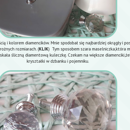
ścią i kolorem diamencików. Mnie spodobał się najbardziej okrągły i p
 rożnych rozmiarach. (
KLIK
) Tym sposobem szara maselniczka,która m
yskała śliczną diamentową kuleczkę. Czekam na większe diamenciki,że
kryształki w dzbanku i pojemniku.