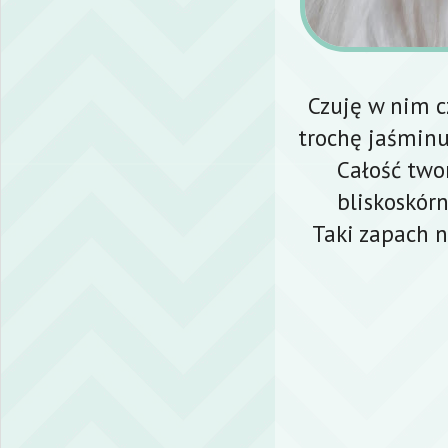
Czuję w nim cz
trochę jaśminu
Całość two
bliskoskórn
Taki zapach n