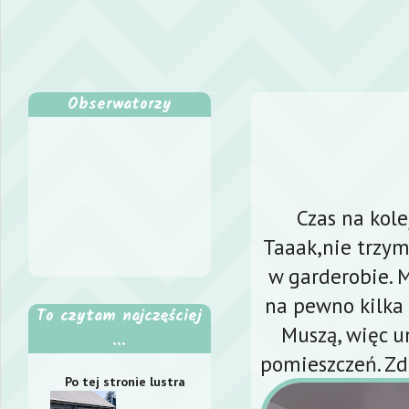
Obserwatorzy
Czas na kol
Taaak,nie trzym
w garderobie. 
na pewno kilka 
To czytam najczęściej
Muszą, więc u
...
pomieszczeń. Zd
Po tej stronie lustra