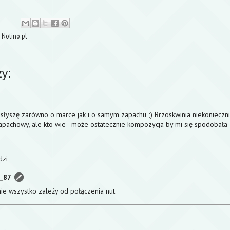
,
Notino.pl
y:
 słyszę zarówno o marce jak i o samym zapachu ;) Brzoskwinia niekonieczni
apachowy, ale kto wie - może ostatecznie kompozycja by mi się spodobała 
dzi
a_87
ie wszystko zależy od połączenia nut
z