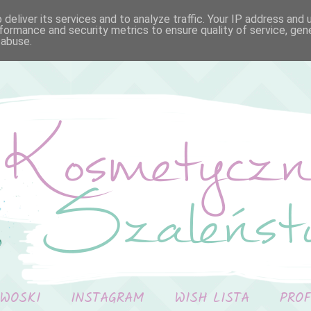
deliver its services and to analyze traffic. Your IP address and
formance and security metrics to ensure quality of service, ge
 abuse.
 WOSKI
INSTAGRAM
WISH LISTA
PRO