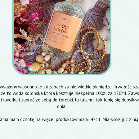
yważony wiosenno letni zapach za nie wielkie pieniądze. Trwałość szał
 że to woda kolońska która kosztuje niespełna 100zl za 170ml. Zaw
travelka i zabrać ze sobą do torebki. Ja latem i tak lubię się dopsiki
dnia.
ama mam ochotę na więcej produktów marki 4711. Miałyście już z nią