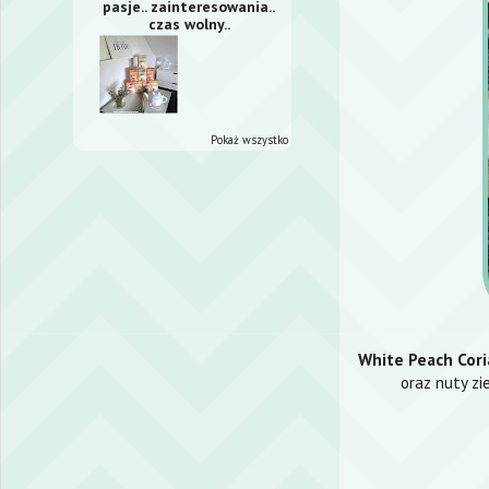
pasje.. zainteresowania..
czas wolny..
Pokaż wszystko
White Peach Cor
oraz nuty zi