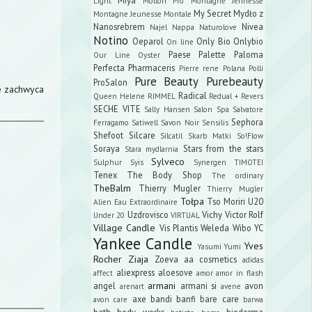
Light
Mollon Pro
Montagne Jennesse
My Secret
Mydło z
Montagne Jeunesse
Montale
Nanosrebrem
Nivea
Najel
Nappa
Naturolove
Notino
Oeparol
Only Bio
Onlybio
On line
Paese
Palette
Paloma
Our Line
Oyster
Perfecta
Pharmaceris
Pierre rene
Polana
Polli
Pure Beauty
Purebeauty
ProSalon
ie zachwyca
Radical
Queen Helene
RIMMEL
Redual +
Revers
SECHE VITE
Sally Hansen
Salon Spa
Salvatore
Sephora
Ferragamo
Satiwell
Savon Noir
Sensilis
Shefoot
Silcare
Silcatil
Skarb Matki
So!Flow
Soraya
Stars from the stars
Stara mydlarnia
Sylveco
Sulphur
Syis
Synergen
TIMOTEI
Tenex
The Body Shop
The ordinary
TheBalm
Thierry Mugler
Thierry Mugler
Tołpa
Tso Moriri
U20
Alien Eau Extraordinaire
Uzdrovisco
Vichy
Victor Rolf
Under 20
VIRTUAL
Village Candle
Vis Plantis
Weleda
Wibo
YC
Yankee Candle
Yves
Yasumi
Yumi
Rocher
Ziaja
Zoeva
aa cosmetics
adidas
aliexpress
aloesove
affect
amor amor in flash
armani
angel
armani si
avon
arenart
avene
axe
bandi
banfi
bare care
avon care
barwa
bath body works
bioderma