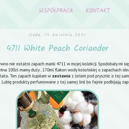
WSPÓŁPRACA
KONTAKT
środa, 14 kwietnia 2021
4711 White Peach Coriander
wno nie ostatni zapach marki 4711 w mojej kolekcji. Spodobały mi się 
łna 100zl mamy duży , 170ml flakon wody kolońskiej o zapachach ide
i lato. Ten zapach kupiłam w
zestawie
z żelem pod prysznic o tej sam
 Lubię produkty perfumowane z tej samej linii bo fajnie podbijają za