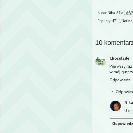
Autor:
Nika_87
o
16:32
Etykiety:
4711
,
Notino
10 komentarz
Chocolade
Pierwszy raz
w mój gust z
Odpowiedz
Odpowie
Nik
U mn
Odpowied