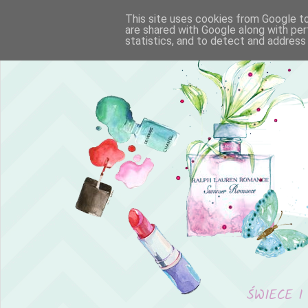
This site uses cookies from Google to 
are shared with Google along with per
statistics, and to detect and address
ŚWIECE I