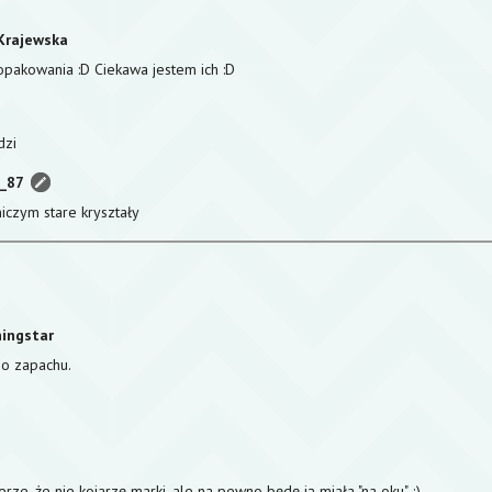
Krajewska
opakowania :D Ciekawa jestem ich :D
dzi
a_87
niczym stare kryształy
z
ingstar
o zapachu.
ze, że nie kojarzę marki, ale na pewno będę ją miała "na oku" ;)