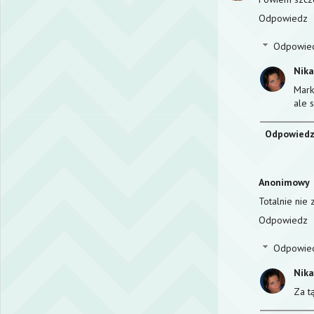
Odpowiedz
Odpowie
Nik
Mark
ale 
Odpowied
Anonimowy
Totalnie nie
Odpowiedz
Odpowie
Nik
Za t