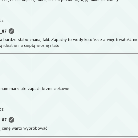
dzi
a_87
a bardzo słabo znana, fakt. Zapachy to wody kolońskie a więc trwałość n
są idealne na ciepłą wiosnę i lato
z
 znam marki ale zapach brzmi ciekawie
dzi
a_87
ą cenę warto wypróbować