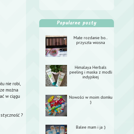
Popularne posty
Małe rozdanie bo..
przyszła wiosna
Himalaya Herbals
peeling i maska z modli
indyjskiej
u nie robi,
sze można
wać w ciągu
Nowości w moim domku
:)
 styczność ?
Balee mam i ja :)