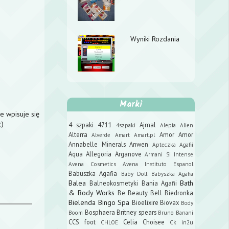
Wyniki Rozdania
Marki
e wpisuje się
;)
4 szpaki
4711
Ajmal
4szpaki
Alepia
Alien
Alterra
Amor Amor
Alverde
Amart
Amart.pl
Annabelle Minerals
Anwen
Apteczka Agafii
Aqua Allegoria
Arganove
Armani Si Intense
Avena Cosmetics
Avena Instituto Espanol
Babuszka Agafia
Baby Doll
Babyszka Agafia
Balea
Bath
Balneokosmetyki
Bania Agafii
& Body Works
Be Beauty
Bell
Biedronka
Bielenda
Bingo Spa
Bioelixire
Biovax
Body
Bosphaera
Britney spears
Boom
Bruno Banani
CCS foot
Celia
Choisee
CHLOE
Ck in2u