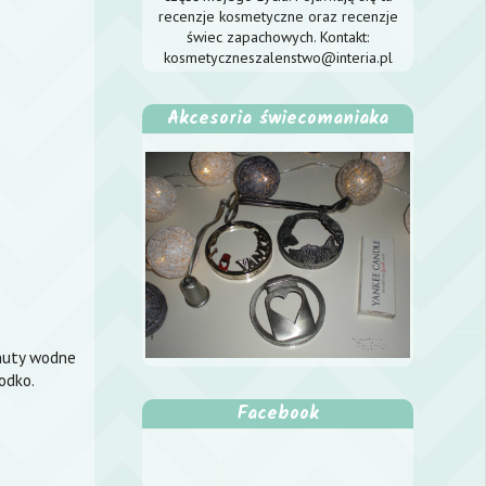
recenzje kosmetyczne oraz recenzje
świec zapachowych. Kontakt:
kosmetyczneszalenstwo@interia.pl
Akcesoria świecomaniaka
,nuty wodne
odko.
Facebook