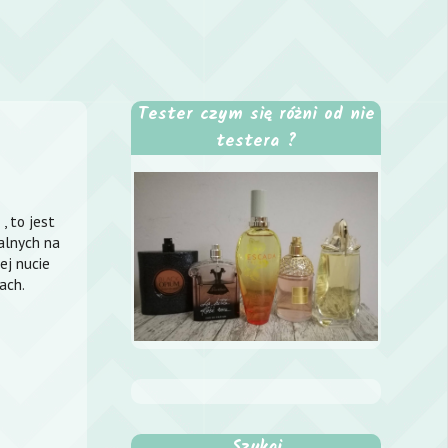
Tester czym się różni od nie
testera ?
, to jest
alnych na
ej nucie
pach.
Szukaj