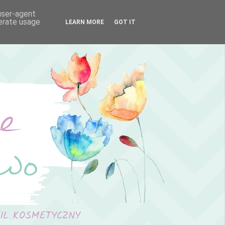
 user-agent
nerate usage
LEARN MORE
GOT IT
FIL KOSMETYCZNY