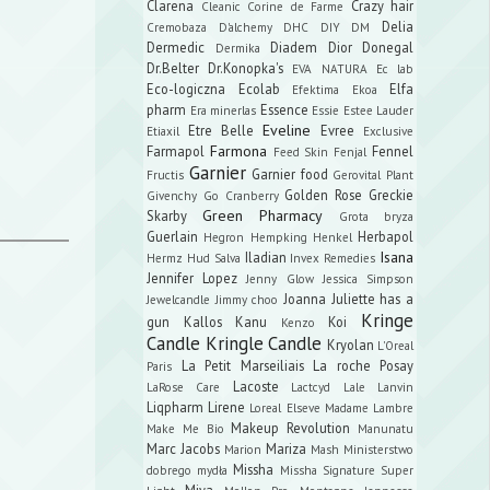
Clarena
Crazy hair
Cleanic
Corine de Farme
Delia
Cremobaza
D'alchemy
DHC
DIY
DM
Dermedic
Diadem
Dior
Donegal
Dermika
Dr.Belter
Dr.Konopka's
EVA NATURA
Ec lab
Eco-logiczna
Ecolab
Elfa
Efektima
Ekoa
pharm
Essence
Era minerlas
Essie
Estee Lauder
Eveline
Etre Belle
Evree
Etiaxil
Exclusive
Farmona
Farmapol
Fennel
Feed Skin
Fenjal
Garnier
Garnier food
Fructis
Gerovital Plant
Golden Rose
Greckie
Givenchy
Go Cranberry
Green Pharmacy
Skarby
Grota bryza
Guerlain
Herbapol
Hegron
Hempking
Henkel
Isana
Iladian
Hermz
Hud Salva
Invex Remedies
Jennifer Lopez
Jenny Glow
Jessica Simpson
Joanna
Juliette has a
Jewelcandle
Jimmy choo
Kringe
gun
Kallos
Kanu
Koi
Kenzo
Candle
Kringle Candle
Kryolan
L'Oreal
La Petit Marseiliais
La roche Posay
Paris
Lacoste
LaRose Care
Lactcyd
Lale
Lanvin
Liqpharm
Lirene
Loreal Elseve
Madame Lambre
Makeup Revolution
Make Me Bio
Manunatu
Marc Jacobs
Mariza
Marion
Mash
Ministerstwo
Missha
dobrego mydła
Missha Signature Super
Miya