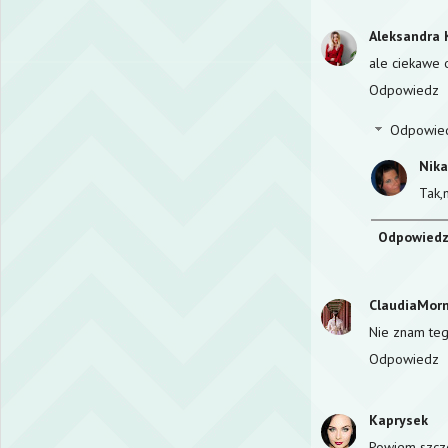
Aleksandra 
ale ciekawe 
Odpowiedz
Odpowie
Nik
Tak,
Odpowied
ClaudiaMorn
Nie znam teg
Odpowiedz
Kaprysek
Powiem szczer