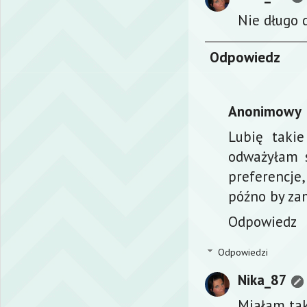
Nie długo d
Odpowiedz
Anonimowy
Lubię taki
odważyłam s
preferencje
późno by za
Odpowiedz
Odpowiedzi
Nika_87
Miałam tak