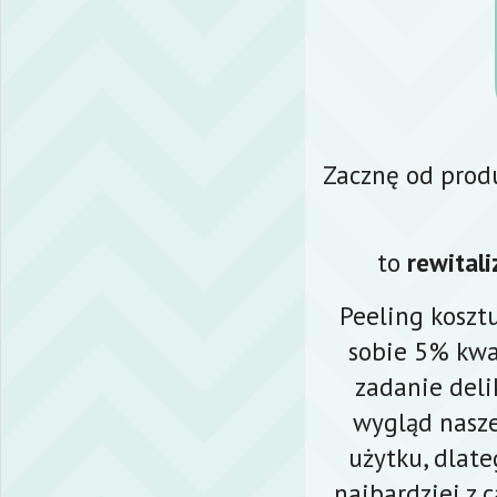
Zacznę od produ
to
rewital
Peeling koszt
sobie 5% kwa
zadanie deli
wygląd nasz
użytku, dlat
najbardziej z 