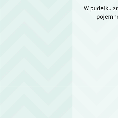
W pudełku zn
pojemno