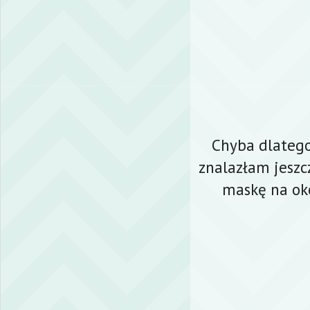
Chyba dlatego 
znalazłam jesz
maskę na oko