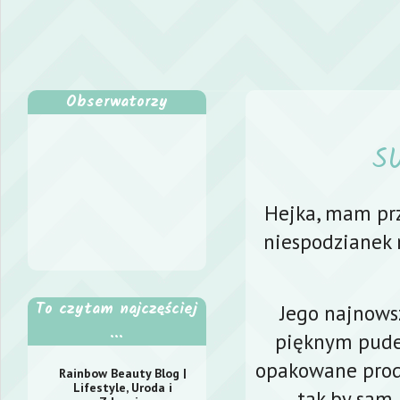
Obserwatorzy
S
Hejka, mam prz
niespodzianek
To czytam najczęściej
Jego najnows
...
pięknym pudeł
opakowane produ
Rainbow Beauty Blog |
Lifestyle, Uroda i
, tak by sa